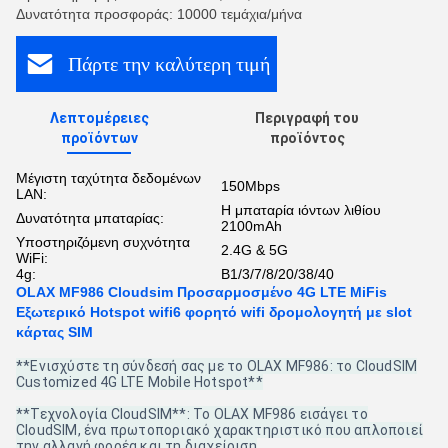
Δυνατότητα προσφοράς: 10000 τεμάχια/μήνα
Πάρτε την καλύτερη τιμή
Λεπτομέρειες
Περιγραφή του
προϊόντων
προϊόντος
Μέγιστη ταχύτητα δεδομένων
150Mbps
LAN:
Η μπαταρία ιόντων λιθίου
Δυνατότητα μπαταρίας:
2100mAh
Υποστηριζόμενη συχνότητα
2.4G & 5G
WiFi:
4g:
Β1/3/7/8/20/38/40
OLAX MF986 Cloudsim Προσαρμοσμένο 4G LTE MiFis
Εξωτερικό Hotspot wifi6 φορητό wifi δρομολογητή με slot
κάρτας SIM
**Ενισχύστε τη σύνδεσή σας με το OLAX MF986: το CloudSIM
Customized 4G LTE Mobile Hotspot**
**Τεχνολογία CloudSIM**: Το OLAX MF986 εισάγει το
CloudSIM, ένα πρωτοποριακό χαρακτηριστικό που απλοποιεί
την αλλαγή φορέα και τη διαχείριση