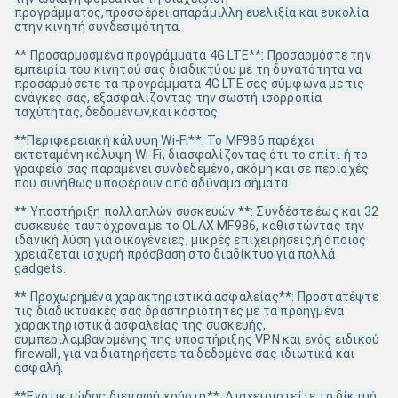
προγράμματος,προσφέρει απαράμιλλη ευελιξία και ευκολία
στην κινητή συνδεσιμότητα.
** Προσαρμοσμένα προγράμματα 4G LTE**: Προσαρμόστε την
εμπειρία του κινητού σας διαδικτύου με τη δυνατότητα να
προσαρμόσετε τα προγράμματα 4G LTE σας σύμφωνα με τις
ανάγκες σας, εξασφαλίζοντας την σωστή ισορροπία
ταχύτητας, δεδομένων,και κόστος.
**Περιφερειακή κάλυψη Wi-Fi**: Το MF986 παρέχει
εκτεταμένη κάλυψη Wi-Fi, διασφαλίζοντας ότι το σπίτι ή το
γραφείο σας παραμένει συνδεδεμένο, ακόμη και σε περιοχές
που συνήθως υποφέρουν από αδύναμα σήματα.
** Υποστήριξη πολλαπλών συσκευών **: Συνδέστε έως και 32
συσκευές ταυτόχρονα με το OLAX MF986, καθιστώντας την
ιδανική λύση για οικογένειες, μικρές επιχειρήσεις,ή όποιος
χρειάζεται ισχυρή πρόσβαση στο διαδίκτυο για πολλά
gadgets.
** Προχωρημένα χαρακτηριστικά ασφαλείας**: Προστατέψτε
τις διαδικτυακές σας δραστηριότητες με τα προηγμένα
χαρακτηριστικά ασφαλείας της συσκευής,
συμπεριλαμβανομένης της υποστήριξης VPN και ενός ειδικού
firewall, για να διατηρήσετε τα δεδομένα σας ιδιωτικά και
ασφαλή.
**Ενστικτώδης διεπαφή χρήστη**: Διαχειριστείτε το δίκτυό