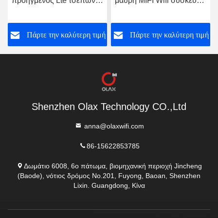
προηγμένος Lte τσεπών
μαύρη MIFI Wifi συσκευή
cOem διαποδιαμορφωτών
δρομολογητών OLAX
Wifi δρομολογητών
MF982
ή
Πάρτε την καλύτερη τιμή
Πάρτε την καλύτερη τιμή
φορητός κινητός
Shenzhen Olax Technology CO.,Ltd
anna@olaxwifi.com
86-15622853785
Δωμάτιο 6008, 6ο πάτωμα, βιομηχανική περιοχή Jincheng
(Baode), νότιος δρόμος No.201, Fuyong, Baoan, Shenzhen
Lixin. Guangdong, Κίνα