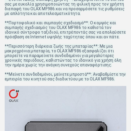
σας με ευκολία χρησιμοποιώντας τη φιλική προς τον χρήστη
διεπαφή του OLAX MF986.και να προσαρμόσετε τις ρυθμίσεις
με απλότητα και αποτελεσματικότητα.
**Πορτοφολικό και συμπαγές σχεδιασμό**: Ο κομψός και
συμπαγής σχεδιασμός του OLAX MF986 το καθιστά τον
ιδανικό σύντροφο ταξιδιού, επιτρέποντάς σας να απολαύσετε
πρόσβαση σε Internet υψηλής ταχύτητας όπου και αν πάτε.
**Περισσότερη διάρκεια ζωής της μπαταρίας**: Με μια
μακροχρόνια μπαταρία, το OLAX MF986 εξασφαλίζει ότι
μπορείτε να παραμείνετε συνδεδεμένοι για μεγαλύτερες
χρονικές περιόδους, καθιστώντας το ιδανικό για χρήση όλη
την ημέρα χωρίς την ανάγκη συνεχούς επαναφόρτισης.
**Μείνετε συνδεδεμένοι, μείνετε μπροστά**: Αναβαθμίστε την
εμπειρία του κινητού σας διαδικτύου με το OLAX MF986.