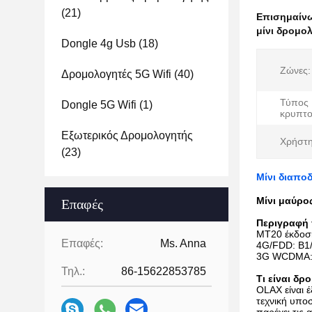
(21)
Επισημαίν
μίνι δρομολ
Dongle 4g Usb
(18)
Ζώνες:
Δρομολογητές 5G Wifi
(40)
Τύπος
Dongle 5G Wifi
(1)
κρυπτο
Εξωτερικός Δρομολογητής
Χρήστη
(23)
Μίνι διαπο
Μίνι μαύρο
Επαφές
Περιγραφή
MT20 έκδοση
Επαφές:
Ms. Anna
4G/FDD: B1/
3G WCDMA: 
Τηλ.:
86-15622853785
Τι είναι δρ
OLAX είναι 
τεχνική υπο