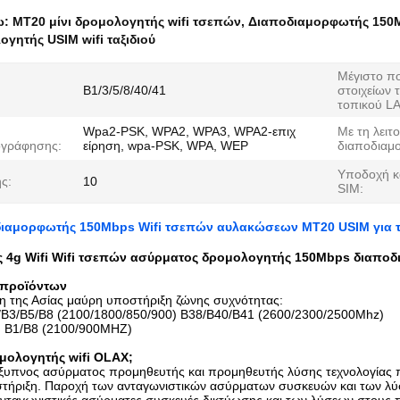
ω:
MT20 μίνι δρομολογητής wifi τσεπών
,
Διαποδιαμορφωτής 150M
ογητής USIM wifi ταξιδιού
Μέγιστο π
B1/3/5/8/40/41
στοιχείων 
τοπικού L
Wpa2-PSK, WPA2, WPA3, WPA2-επιχ
Με τη λειτ
γράφησης:
είρηση, wpa-PSK, WPA, WEP
διαποδιαμ
Υποδοχή κ
ς:
10
SIM:
διαμορφωτής 150Mbps Wifi τσεπών αυλακώσεων MT20 USIM για το
ς 4g Wifi Wifi τσεπών ασύρματος δρομολογητής 150Mbps διαπ
 προϊόντων
 της Ασίας μαύρη υποστήριξη ζώνης συχνότητας:
B3/B5/B8 (2100/1800/850/900) B38/B40/B41 (2600/2300/2500Mhz)
B1/B8 (2100/900MHZ)
ομολογητής wifi OLAX;
έξυπνος ασύρματος προμηθευτής και προμηθευτής λύσης τεχνολογίας π
στήριξη. Παροχή των ανταγωνιστικών ασύρματων συσκευών και των λύ