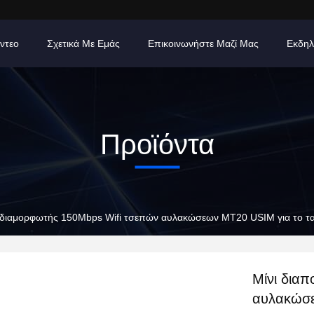
ίντεο
Σχετικά Με Εμάς
Επικοινωνήστε Μαζί Μας
Εκδηλ
Προϊόντα
οδιαμορφωτής 150Mbps Wifi τσεπών αυλακώσεων MT20 USIM για το τα
Μίνι δια
αυλακώσε