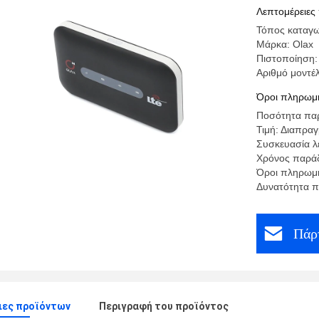
Λεπτομέρειες
Τόπος κατα
Μάρκα: Olax
Πιστοποίηση
Αριθμό μοντέ
Όροι πληρωμή
Ποσότητα παρ
Τιμή: Διαπρα
Συσκευασία λε
Χρόνος παράδ
Όροι πληρωμή
Δυνατότητα 
Πάρτ
ιες προϊόντων
Περιγραφή του προϊόντος