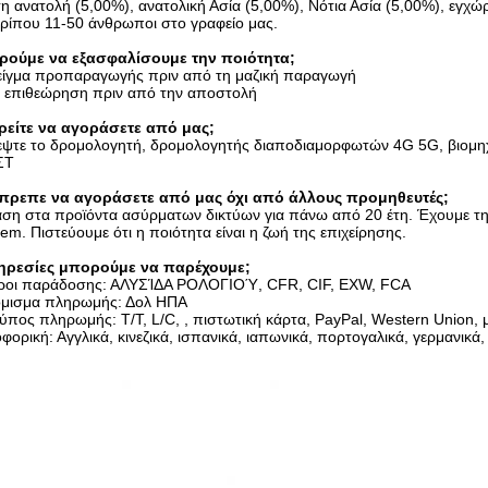
ση ανατολή (5,00%), ανατολική Ασία (5,00%), Νότια Ασία (5,00%), εγχ
ερίπου 11-50 άνθρωποι στο γραφείο μας.
ούμε να εξασφαλίσουμε την ποιότητα;
είγμα προπαραγωγής πριν από τη μαζική παραγωγή
ή επιθεώρηση πριν από την αποστολή
ρείτε να αγοράσετε από μας;
εψτε το δρομολογητή, δρομολογητής διαποδιαμορφωτών 4G 5G, βιομη
ΣΤ
 έπρεπε να αγοράσετε από μας όχι από άλλους προμηθευτές;
ίαση στα προϊόντα ασύρματων δικτύων για πάνω από 20 έτη. Έχουμε 
m. Πιστεύουμε ότι η ποιότητα είναι η ζωή της επιχείρησης.
ηρεσίες μπορούμε να παρέχουμε;
όροι παράδοσης: ΑΛΥΣΊΔΑ ΡΟΛΟΓΙΟΎ, CFR, CIF, EXW, FCA
όμισμα πληρωμής: Δολ ΗΠΑ
ύπος πληρωμής: T/T, L/C, , πιστωτική κάρτα, PayPal, Western Union, 
ρική: Αγγλικά, κινεζικά, ισπανικά, ιαπωνικά, πορτογαλικά, γερμανικά, α