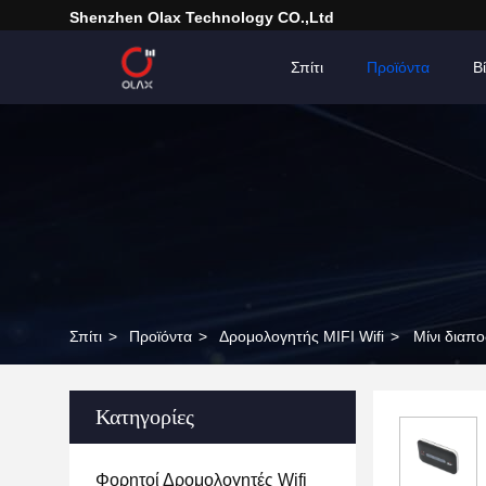
Shenzhen Olax Technology CO.,Ltd
Σπίτι
Προϊόντα
Β
Σπίτι
>
Προϊόντα
>
Δρομολογητής MIFI Wifi
>
Μίνι διαπ
Κατηγορίες
Φορητοί Δρομολογητές Wifi