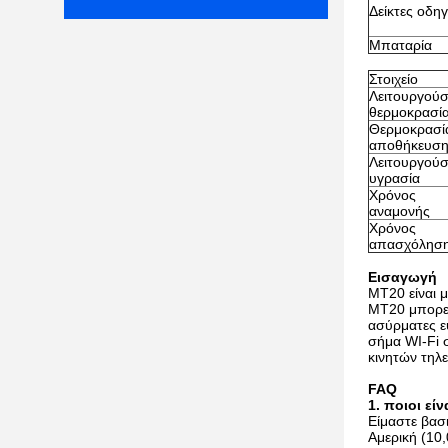
Δείκτες οδη
Μπαταρία
Στοιχείο
Λειτουργού
θερμοκρασί
Θερμοκρασί
αποθήκευσ
Λειτουργού
υγρασία
Χρόνος
αναμονής
Χρόνος
απασχόλησ
Εισαγωγή
MT20 είναι 
MT20 μπορεί
ασύρματες ε
σήμα WI-Fi 
κινητών τηλ
FAQ
1. ποιοι είν
Είμαστε βασ
Αμερική (10,