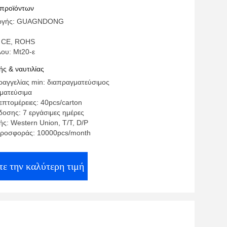
 προϊόντων
γωγής: GUAGNDONG
: CE, ROHS
λου: Mt20-ε
ς & ναυτιλίας
αγγελίας min: διαπραγματεύσιμος
γματεύσιμα
πτομέρειες: 40pcs/carton
οσης: 7 εργάσιμες ημέρες
ς: Western Union, T/T, D/P
προσφοράς: 10000pcs/month
ε την καλύτερη τιμή