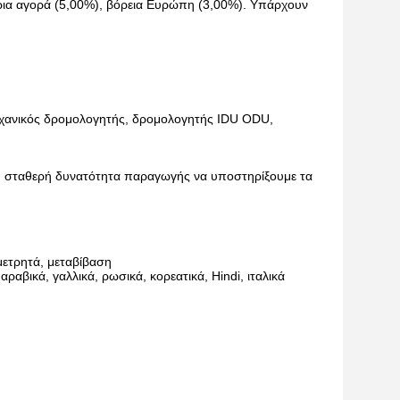
ώρια αγορά (5,00%), βόρεια Ευρώπη (3,00%). Υπάρχουν
χανικός δρομολογητής, δρομολογητής IDU ODU,
τη σταθερή δυνατότητα παραγωγής να υποστηρίξουμε τα
μετρητά, μεταβίβαση
ραβικά, γαλλικά, ρωσικά, κορεατικά, Hindi, ιταλικά