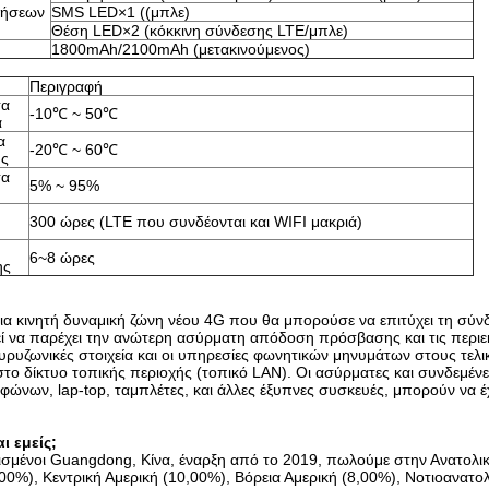
γήσεων
SMS LED×1 ((μπλε)
Θέση LED×2 (κόκκινη σύνδεσης LTE/μπλε)
1800mAh/2100mAh (μετακινούμενος)
Περιγραφή
σα
-10℃ ~ 50℃
α
α
-20℃ ~ 60℃
ης
σα
5% ~ 95%
300 ώρες (LTE που συνδέονται και WIFI μακριά)
6~8 ώρες
ης
μια κινητή δυναμική ζώνη νέου 4G που θα μπορούσε να επιτύχει τη σύ
 να παρέχει την ανώτερη ασύρματη απόδοση πρόσβασης και τις περιε
υρυζωνικές στοιχεία και οι υπηρεσίες φωνητικών μηνυμάτων στους τε
στο δίκτυο τοπικής περιοχής (τοπικό LAN). Οι ασύρματες και συνδεμέ
εφώνων, lap-top, ταμπλέτες, και άλλες έξυπνες συσκευές, μπορούν ν
αι εμείς;
ισμένοι Guangdong, Κίνα, έναρξη από το 2019, πωλούμε στην Ανατολι
00%), Κεντρική Αμερική (10,00%), Βόρεια Αμερική (8,00%), Νοτιοανατο