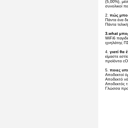
(5,00%), μέ
συνολικοί π
2.
πώς μπορ
Πάντα ένα δ
Πάντα τελικ
3.what μπο
WiFi6 παγιδ
ιχνηλάτης Π
4.
γιατί θα
είμαστε εστ
προϊόντα cOe
5.
ποιες υπ
Αποδεκτοί 
Αποδεκτό ν
Αποδεκτός τ
Γλώσσα προφο