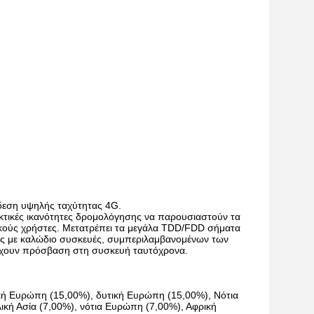
νδεση υψηλής ταχύτητας 4G.
κτικές ικανότητες δρομολόγησης να παρουσιαστούν τα
λικούς χρήστες. Μετατρέπει τα μεγάλα TDD/FDD σήματα
νες με καλώδιο συσκευές, συμπεριλαμβανομένων των
α έχουν πρόσβαση στη συσκευή ταυτόχρονα.
κή Ευρώπη (15,00%), δυτική Ευρώπη (15,00%), Νότια
λική Ασία (7,00%), νότια Ευρώπη (7,00%), Αφρική