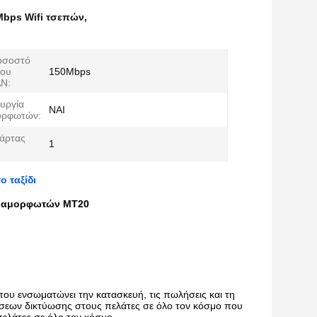
bps Wifi τσεπών
,
οσοστό
του
150Mbps
AN:
ουργία
ΝΑΙ
ορφωτών:
άρτας
1
 ταξίδι
οδιαμορφωτών MT20
ου ενσωματώνει την κατασκευή, τις πωλήσεις και τη
σεων δικτύωσης στους πελάτες σε όλο τον κόσμο που