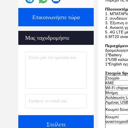
παρέχει τις
Πλεονεκτήμ
1. ΜΠΑΤΑΡΙ
Επικοινωνήστε τώρα
2. συνδέουν
3. Έξυπνη 
4. Ανοικτή γ
5. 4G LTE μ
6.MT20 είνα
Μας ταχυδρομήστε
Περιεχόμεν
δρομολογητή
1*Battery
1*USB καλώ
1*English εγ
Στοιχεία Sp
Στοιχείο
ΚΜΕ
WI-Fi chipse
Μνήμη
Αυλάκωση 
Λιμένας US
Κουμπί δύν
Κουμπί
αναστοιχειο
Στείλετε