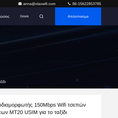
anna@olaxwifi.com
86-15622853785
ώσεις
Απόσπασμα
Greek
ξίδι
ποδιαμορφωτής 150Mbps Wifi τσεπών
ων MT20 USIM για το ταξίδι