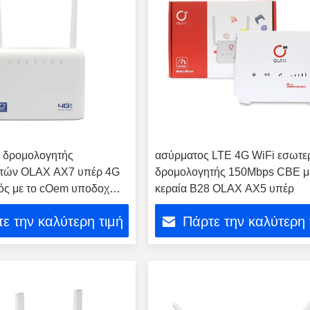
 δρομολογητής
ασύρματος LTE 4G WiFi εσωτε
τών OLAX AX7 υπέρ 4G
δρομολογητής 150Mbps CBE μ
κός με το cOem υποδοχών
κεραία B28 OLAX AX5 υπέρ
m
ε την καλύτερη τιμή
Πάρτε την καλύτερη 