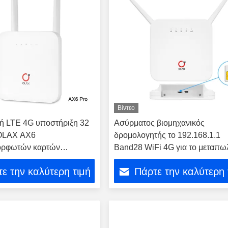
Βίντεο
ή LTE 4G υποστήριξη 32
Ασύρματος βιομηχανικός
OLAX AX6
δρομολογητής το 192.168.1.1
ορφωτών καρτών
Band28 WiFi 4G για το μεταπω
δρομολογητών SIM CBE
OLAX AX6 ΥΠΈΡ
ε την καλύτερη τιμή
Πάρτε την καλύτερη 
 ΥΠΈΡ