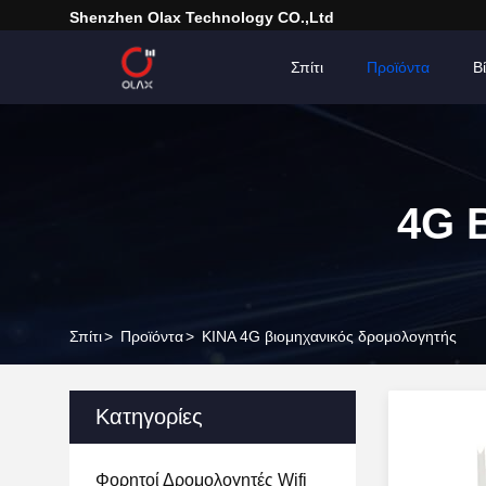
Shenzhen Olax Technology CO.,Ltd
Σπίτι
Προϊόντα
Β
4G 
Σπίτι
>
Προϊόντα
>
ΚΙΝΑ 4G βιομηχανικός δρομολογητής
Κατηγορίες
Φορητοί Δρομολογητές Wifi