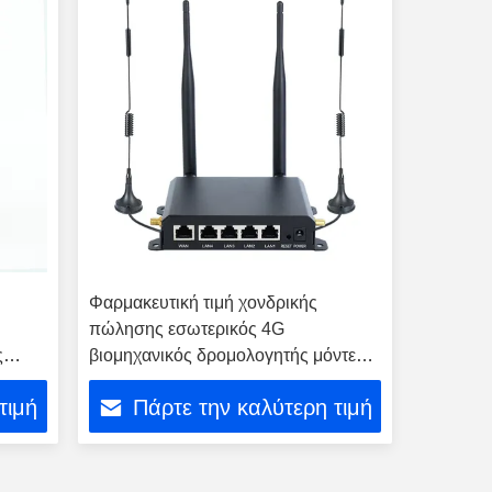
η
Φαρμακευτική τιμή χονδρικής
πώλησης εσωτερικός 4G
ς
βιομηχανικός δρομολογητής μόντεμ
η STA
Lte Wifi δρομολογητής Wifi
τιμή
Πάρτε την καλύτερη τιμή
ασύρματος δρομολογητής 4G με
κουζίνα κάρτας SIM