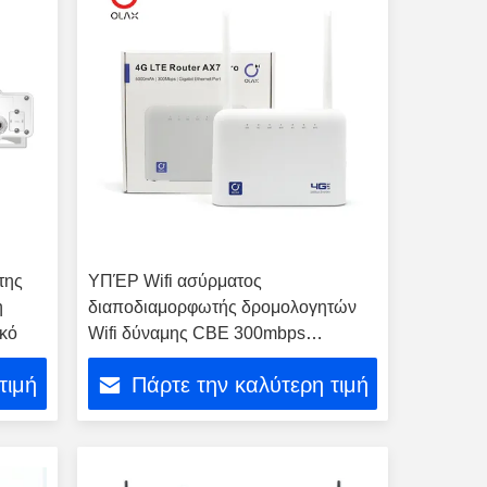
της
ΥΠΈΡ Wifi ασύρματος
η
διαποδιαμορφωτής δρομολογητών
ικό
Wifi δύναμης CBE 300mbps
5000mAh δρομολογητών 3G 4G LTE
τιμή
Πάρτε την καλύτερη τιμή
OLAX AX7 με τη υποδοχή κάρτας
Sim