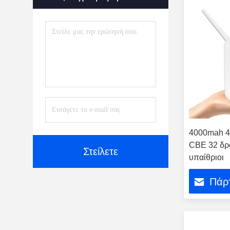
4000mah 4G
CBE 32 δρο
Στείλετε
υπαίθριοι
Πάρτ