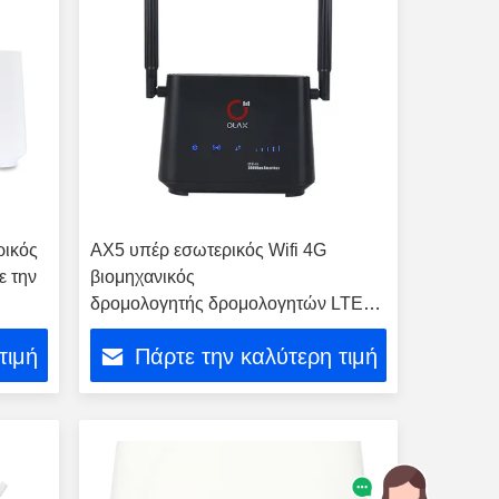
ρικός
AX5 υπέρ εσωτερικός Wifi 4G
ε την
βιομηχανικός
δρομολογητής δρομολογητών LTE
CAT4 με τη υποδοχή κάρτας Sim
τιμή
Πάρτε την καλύτερη τιμή