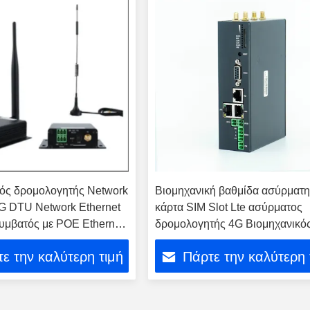
κός δρομολογητής Network
Βιομηχανική βαθμίδα ασύρματ
G DTU Network Ethernet
κάρτα SIM Slot Lte ασύρματος
υμβατός με POE Ethernet
δρομολογητής 4G Βιομηχανικό
δρομολογητής DTU Υποστήριξ
ε την καλύτερη τιμή
Πάρτε την καλύτερη 
λειτουργία εργασίας Wifi Serive