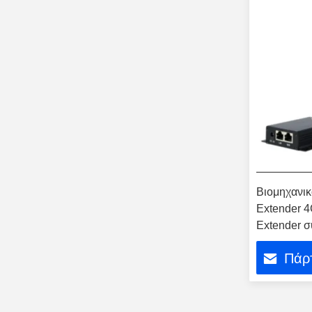
Βιομηχανι
Extender 4
Extender σ
Switches
Πάρτ