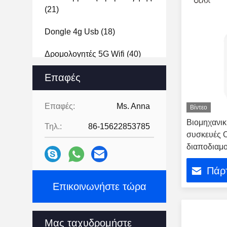
(21)
Dongle 4g Usb
(18)
Δρομολογητές 5G Wifi
(40)
Dongle 5G Wifi
Επαφές
(1)
Εξωτερικός Δρομολογητής
Επαφές:
Ms. Anna
Βίντεο
(23)
Βιομηχανικ
Τηλ.:
86-15622853785
συσκευές 
διαποδιαμ
WAN/LAN 
Πάρτ
ασύρματη
Επικοινωνήστε τώρα
Μας ταχυδρομήστε