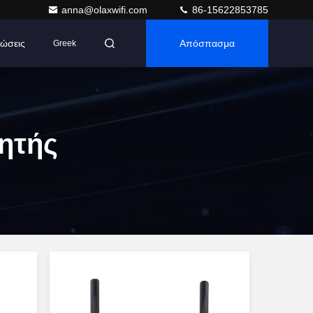
anna@olaxwifi.com
86-15622853785
ώσεις
Απόσπασμα
Greek
ητής