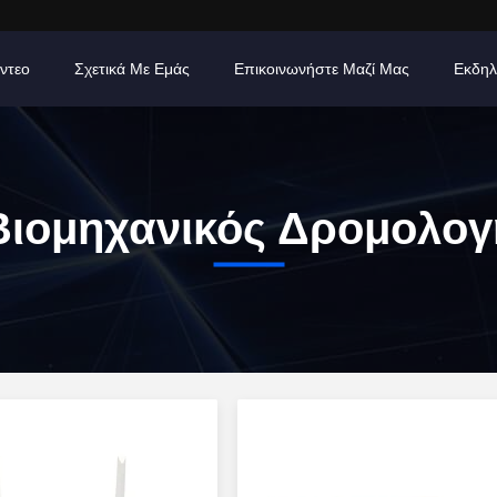
ίντεο
Σχετικά Με Εμάς
Επικοινωνήστε Μαζί Μας
Εκδηλ
Βιομηχανικός Δρομολογ