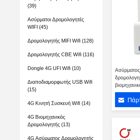
(39)
Ασύρματοι Δρομολογητές
WIFI
(45)
Δρομολογητής MIFI Wifi
(128)
Δρομολογητής CBE Wifi
(116)
Dongle 4G UFI Wifi
(10)
Ασύρματος
δρομολογη
Διαποδιαμορφωτής USB Wifi
βιομηχανι
(15)
κάρτας Si
Πάρτ
4G Κινητή Συσκευή Wifi
(14)
4G Βιομηχανικός
Δρομολογητής
(13)
4G Ασύρματος Δρομολογητής