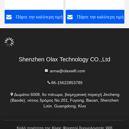
cOem διαποδιαμορφωτών
δρομολογητών OLAX
Wifi δρομολογητών
MF982
ή
Πάρτε την καλύτερη τιμή
Πάρτε την καλύτερη τιμή
φορητός κινητός
Shenzhen Olax Technology CO.,Ltd
anna@olaxwifi.com
86-15622853785
Δωμάτιο 6008, 6ο πάτωμα, βιομηχανική περιοχή Jincheng
(Baode), νότιος δρόμος No.201, Fuyong, Baoan, Shenzhen
Lixin. Guangdong, Κίνα
Καλή ποιότητα της Κίνας Φορητοί δρομολογητές Wifi