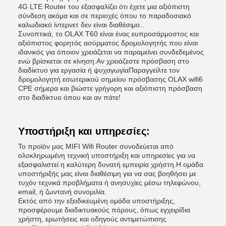
4G LTE Router του εξασφαλίζει ότι έχετε μια αξιόπιστη
σύνδεση ακόμα και σε περιοχές όπου το παραδοσιακό
καλωδιακό ίντερνετ δεν είναι διαθέσιμο..
Συνοπτικά, το OLAX T60 είναι ένας ευπροσάρμοστος και
αξιόπιστος φορητός ασύρματος δρομολογητής που είναι
ιδανικός για όποιον χρειάζεται να παραμείνει συνδεδεμένος
ενώ βρίσκεται σε κίνηση.Αν χρειάζεστε πρόσβαση στο
διαδίκτυο για εργασία ή ψυχαγωγίαΠαραγγείλτε τον
δρομολογητή εσωτερικού σημείου πρόσβασης OLAX wifi6
CPE σήμερα και βιώστε γρήγορη και αξιόπιστη πρόσβαση
στο διαδίκτυο όπου και αν πάτε!
Υποστήριξη και υπηρεσίες:
Το προϊόν μας MIFI Wifi Router συνοδεύεται από
ολοκληρωμένη τεχνική υποστήριξη και υπηρεσίες για να
εξασφαλιστεί η καλύτερη δυνατή εμπειρία χρήστη.Η ομάδα
υποστήριξής μας είναι διαθέσιμη για να σας βοηθήσει με
τυχόν τεχνικά προβλήματα ή ανησυχίες μέσω τηλεφώνου,
email, ή ζωντανή συνομιλία.
Εκτός από την εξειδικευμένη ομάδα υποστήριξης,
προσφέρουμε διαδικτυακούς πόρους, όπως εγχειρίδια
χρήστη, ερωτήσεις και οδηγούς αντιμετώπισης