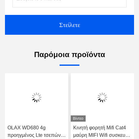
Στείλετε
Παρόμοια προϊόντα
Βίντεο
OLAX WD680 4g
Κινητή φορητή Mifi Cat4
προηγμένος Lte τσεπών
μαύρη MIFI Wifi συσκευή