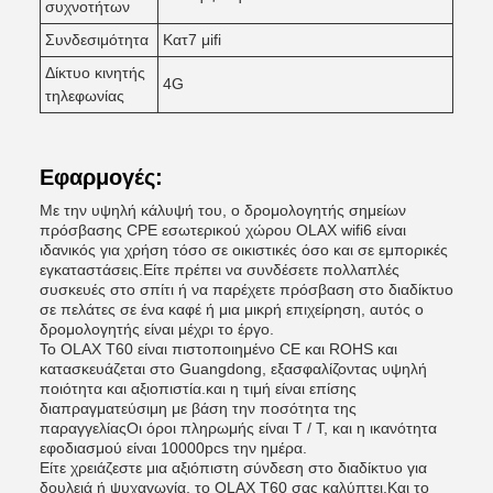
συχνοτήτων
Συνδεσιμότητα
Κατ7 μifi
Δίκτυο κινητής
4G
τηλεφωνίας
Εφαρμογές:
Με την υψηλή κάλυψή του, ο δρομολογητής σημείων
πρόσβασης CPE εσωτερικού χώρου OLAX wifi6 είναι
ιδανικός για χρήση τόσο σε οικιστικές όσο και σε εμπορικές
εγκαταστάσεις.Είτε πρέπει να συνδέσετε πολλαπλές
συσκευές στο σπίτι ή να παρέχετε πρόσβαση στο διαδίκτυο
σε πελάτες σε ένα καφέ ή μια μικρή επιχείρηση, αυτός ο
δρομολογητής είναι μέχρι το έργο.
Το OLAX T60 είναι πιστοποιημένο CE και ROHS και
κατασκευάζεται στο Guangdong, εξασφαλίζοντας υψηλή
ποιότητα και αξιοπιστία.και η τιμή είναι επίσης
διαπραγματεύσιμη με βάση την ποσότητα της
παραγγελίαςΟι όροι πληρωμής είναι T / T, και η ικανότητα
εφοδιασμού είναι 10000pcs την ημέρα.
Είτε χρειάζεστε μια αξιόπιστη σύνδεση στο διαδίκτυο για
δουλειά ή ψυχαγωγία, το OLAX T60 σας καλύπτει.Και το