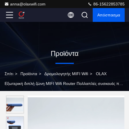
anna@olaxwifi.com
86-15622853785
Απόσπασμα
Προϊόντα
Σπίτι
>
Προϊόντα
>
Δρομολογητής MIFI Wifi
>
OLAX
Εξωτερική διπλή ζώνη MIFI Wifi Router Πολλαπλές συσκευές που
υποστηρίζονται με κινητό δίκτυο 4G