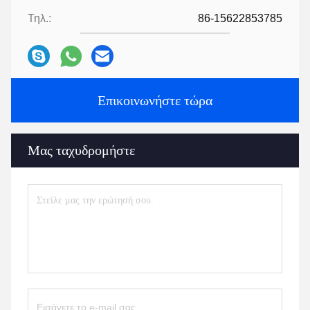
Τηλ.:
86-15622853785
Επικοινωνήστε τώρα
Μας ταχυδρομήστε