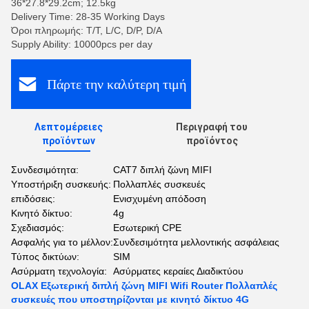
36*27.8*29.2cm; 12.5kg
Delivery Time: 28-35 Working Days
Όροι πληρωμής: T/T, L/C, D/P, D/A
Supply Ability: 10000pcs per day
Πάρτε την καλύτερη τιμή
Λεπτομέρειες
Περιγραφή του
προϊόντων
προϊόντος
Συνδεσιμότητα:
CAT7 διπλή ζώνη MIFI
Υποστήριξη συσκευής:
Πολλαπλές συσκευές
επιδόσεις:
Ενισχυμένη απόδοση
Κινητό δίκτυο:
4g
Σχεδιασμός:
Εσωτερική CPE
Ασφαλής για το μέλλον:
Συνδεσιμότητα μελλοντικής ασφάλειας
Τύπος δικτύων:
SIM
Ασύρματη τεχνολογία:
Ασύρματες κεραίες Διαδικτύου
OLAX Εξωτερική διπλή ζώνη MIFI Wifi Router Πολλαπλές
συσκευές που υποστηρίζονται με κινητό δίκτυο 4G