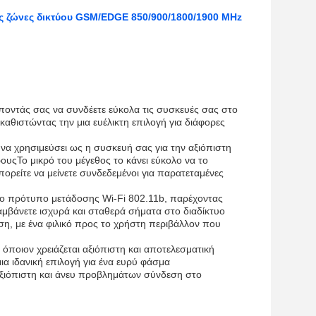
 ζώνες δικτύου GSM/EDGE 850/900/1800/1900 MHz
ρέποντάς σας να συνδέετε εύκολα τις συσκευές σας στο
καθιστώντας την μια ευέλικτη επιλογή για διάφορες
ί να χρησιμεύσει ως η συσκευή σας για την αξιόπιστη
ουςΤο μικρό του μέγεθος το κάνει εύκολο να το
πορείτε να μείνετε συνδεδεμένοι για παρατεταμένες
 το πρότυπο μετάδοσης Wi-Fi 802.11b, παρέχοντας
αμβάνετε ισχυρά και σταθερά σήματα στο διαδίκτυο
ση, με ένα φιλικό προς το χρήστη περιβάλλον που
 όποιον χρειάζεται αξιόπιστη και αποτελεσματική
μια ιδανική επιλογή για ένα ευρύ φάσμα
αξιόπιστη και άνευ προβλημάτων σύνδεση στο