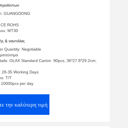
E 850/900/1800/1900 MHz
 προϊόντων
igin: GUANGDONG
: CE ROHS
λου: MT30
ς & ναυτιλίας
r Quantity: Negotiable
γματεύσιμα
ails: OLAX Standard Carton :90pcs; 36*27.8*29.2cm;
: 28-35 Working Days
s: T/T
y: 10000pcs per day
ε την καλύτερη τιμή