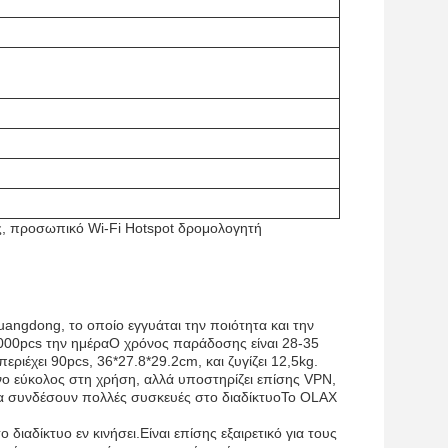
ς, προσωπικό Wi-Fi Hotspot δρομολογητή
ngdong, το οποίο εγγυάται την ποιότητα και την
 10000pcs την ημέραΟ χρόνος παράδοσης είναι 28-35
εριέχει 90pcs, 36*27.8*29.2cm, και ζυγίζει 12,5kg.
νο εύκολος στη χρήση, αλλά υποστηρίζει επίσης VPN,
 να συνδέσουν πολλές συσκευές στο διαδίκτυοΤο OLAX
διαδίκτυο εν κινήσει.Είναι επίσης εξαιρετικό για τους