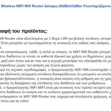
Wireless MIFI Wifi Router Δύναμη 20dBm±3dBm Υποστηριζόμενες
ραφή του προϊόντος:
ifi Router είναι εξοπλισμένο με 1 θύρα LAN για βολική σύνδεση, επιτ
.Έτσι μπορείτε να προσαρμόσετε τη συσκευή στις ειδικές σας ανάγκες, 
ς.
ε σε κατασκήνωση, ταξίδι, ή απλά σε κίνηση, το MIFI Wifi Router μπορε
το διαδίκτυο.το οποίο το καθιστά ιδανικό για χρήση σε δημόσιους χώρ
μαζί σου όπου και αν πας.και η ισχυρή μπαταρία του εξασφαλίζει ότι μ
 περιόδους χωρίς την ανάγκη για συχνή φόρτιση.
ρά τις τεχνικές προδιαγραφές, ο δρομολογητής MIFI Wifi υποστηρίζει
και αξιόπιστη ασύρματη σύνδεση.διασφαλίζοντας ότι μπορείτε να απολ
 αν βρίσκεστεΕπιπλέον, η συσκευή είναι εύκολη στη ρύθμιση και τη χρή
ύκολη τη διαχείριση της σύνδεσης στο διαδίκτυο και των ρυθμίσεων.
, ο δρομολογητής WiFi MIFI είναι μια συσκευή που πρέπει να έχετε για
το διαδίκτυο εν κινήσει.και τα ευέλικτα χαρακτηριστικά του καθιστούν 
νΑγοράστε το MIFI Wifi Router σας σήμερα και απολαύστε γρήγορη, 
 όπου και αν πάτε!