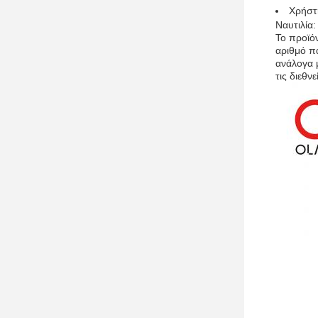
Χρήστη
Ναυτιλία:
Το προϊό
αριθμό π
ανάλογα μ
τις διεθν