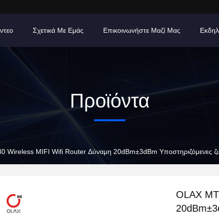
ίντεο
Σχετικά Με Εμάς
Επικοινωνήστε Μαζί Μας
Εκδηλ
Προϊόντα
 Wireless MIFI Wifi Router Δύναμη 20dBm±3dBm Υποστηριζόμενες 
OLAX MT3
20dBm±3d