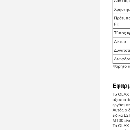
Λάν Πορ
Χρήστης
Πρότυπο
Fi:
Τύπος κ
Δίκτυο:
Δυνατότ
Λεωφόρο
Φορητό α
Εφαρμ
Το OLAX 
αξιοπιστί
εργάσιμες
Αυτός ο 
ειδικά L
MT30 είνα
Το OLAX M