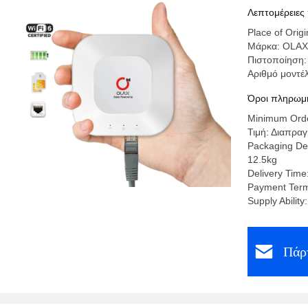
GSM/EDG
Λεπτομέρειες
Place of Or
Μάρκα: OLAX
Πιστοποίηση
Αριθμό μοντέ
Όροι πληρωμή
Minimum Orde
Τιμή: Διαπρα
Packaging Det
12.5kg
Delivery Time
Payment Term
Supply Abilit
Πάρτ