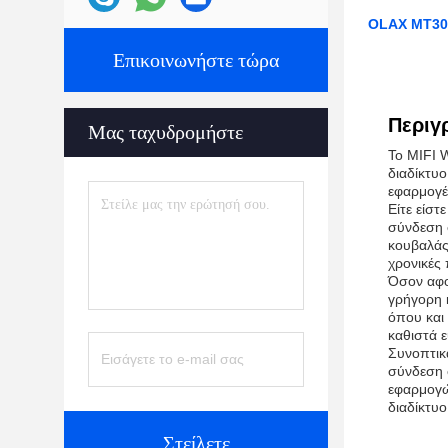
OLAX MT30 
Επικοινωνήστε τώρα
Περιγ
Μας ταχυδρομήστε
Το MIFI W
διαδίκτυο
εφαρμογέ
Είτε είστ
σύνδεση σ
κουβαλάς 
χρονικές
Όσον αφο
γρήγορη 
όπου και
καθιστά ε
Συνοπτικά
σύνδεση σ
εφαρμογώ
διαδίκτυο
Στείλετε