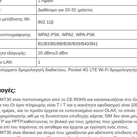
τ:
1 Λιμάνι
:
Διαθέσιμο για 10-32 χρήστες
 μετάδοσης Wi-
802.11β
ρυπτογράφησης
WPA2-PSK, WPA2, WPA-PSK
Β1/Β3/Β5/Β8/Β38/Β39/Β40/Β41
ητα εξαγωγής:
20 dBm±3 dBm
ι LAN:
1
σύρματο δρομολογητή διαδικτύου, Pocket 4G LTE Wi-Fi δρομολογητή
ογές:
MT30 είναι πιστοποιημένο από το CE ROHS και κατασκευάζεται στο Gua
α του.Οι όροι πληρωμής είναι T / T και η ικανότητα εφοδιασμού είναι
 ημέρες, και το προϊόν έρχεται σε τυποποιημένο κουτί OLAX, το οποίο π
δρομολογητής wifi με τη δυνατότητα υποδοχής κάρτας SIM δεν είναι μό
2TP και PPTP.καθιστώντας το βολικό για τους χρήστες που χρειάζονται
ι επί του παρόντος σε απόθεμα και έρχεται με εγγύηση ενός έτους.
T30 είναι ιδανικό για άτομα που χρειάζονται μια αξιόπιστη σύνδεση στο 