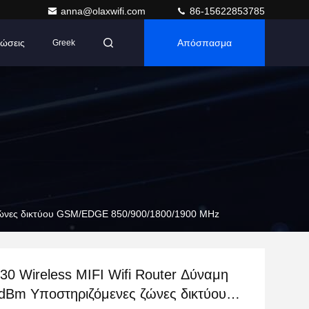
anna@olaxwifi.com
86-15622853785
ώσεις
Απόσπασμα
Greek
ζώνες δικτύου GSM/EDGE 850/900/1800/1900 MHz
0 Wireless MIFI Wifi Router Δύναμη
Bm Υποστηριζόμενες ζώνες δικτύου