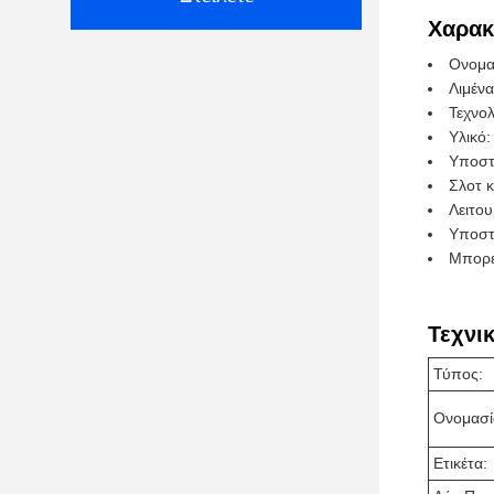
Χαρακ
Ονομασ
Λιμένα
Τεχνο
Υλικό:
Υποστ
Σλοτ 
Λειτο
Υποστ
Μπορε
Τεχνι
Τύπος:
Ονομασί
Ετικέτα: