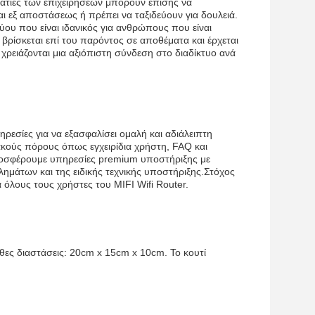
ματίες των επιχειρήσεων μπορούν επίσης να
ι εξ αποστάσεως ή πρέπει να ταξιδεύουν για δουλειά.
ου που είναι ιδανικός για ανθρώπους που είναι
βρίσκεται επί του παρόντος σε αποθέματα και έρχεται
χρειάζονται μια αξιόπιστη σύνδεση στο διαδίκτυο ανά
ρεσίες για να εξασφαλίσει ομαλή και αδιάλειπτη
κούς πόρους όπως εγχειρίδια χρήστη, FAQ και
προσφέρουμε υπηρεσίες premium υποστήριξης με
άτων και της ειδικής τεχνικής υποστήριξης.Στόχος
α όλους τους χρήστες του MIFI Wifi Router.
υθες διαστάσεις: 20cm x 15cm x 10cm. Το κουτί