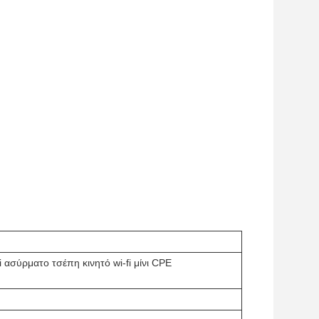
 ασύρματο τσέπη κινητό wi-fi μίνι CPE