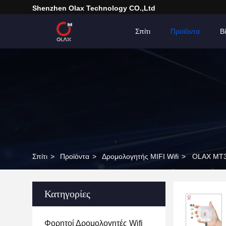
Shenzhen Olax Technology CO.,Ltd
Σπίτι
Προϊόντα
Β
Σπίτι
>
Προϊόντα
>
Δρομολογητής MIFI Wifi
>
OLAX MT30
Κατηγορίες
Φορητοί Δρομολογητές Wifi