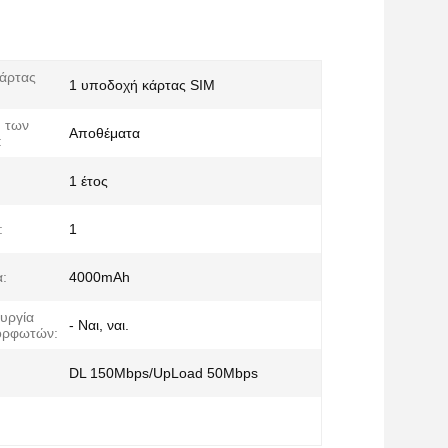
άρτας
1 υποδοχή κάρτας SIM
 των
Αποθέματα
:
1 έτος
:
1
:
4000mAh
ουργία
- Ναι, ναι.
ορφωτών:
DL 150Mbps/UpLoad 50Mbps