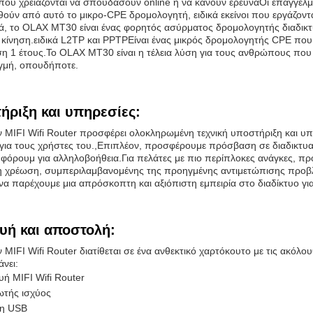
 που χρειάζονται να σπουδάσουν online ή να κάνουν έρευναΟι επαγγελ
ούν από αυτό το μικρο-CPE δρομολογητή, ειδικά εκείνοι που εργάζοντα
ά, το OLAX MT30 είναι ένας φορητός ασύρματος δρομολογητής διαδικτύ
 κίνηση.ειδικά L2TP και PPTPΕίναι ένας μικρός δρομολογητής CPE που 
ση 1 έτους.Το OLAX MT30 είναι η τέλεια λύση για τους ανθρώπους που 
γμή, οπουδήποτε.
ήριξη και υπηρεσίες:
 MIFI Wifi Router προσφέρει ολοκληρωμένη τεχνική υποστήριξη και υπη
για τους χρήστες του.,Επιπλέον, προσφέρουμε πρόσβαση σε διαδικτυα
ά φόρουμ για αλληλοβοήθεια.Για πελάτες με πιο περίπλοκες ανάγκες, 
 χρέωση, συμπεριλαμβανομένης της προηγμένης αντιμετώπισης προβλημ
 να παρέχουμε μια απρόσκοπτη και αξιόπιστη εμπειρία στο διαδίκτυο γι
υή και αποστολή:
 MIFI Wifi Router διατίθεται σε ένα ανθεκτικό χαρτόκουτο με τις ακόλο
νει:
ή MIFI Wifi Router
ωτής ισχύος
ξη USB