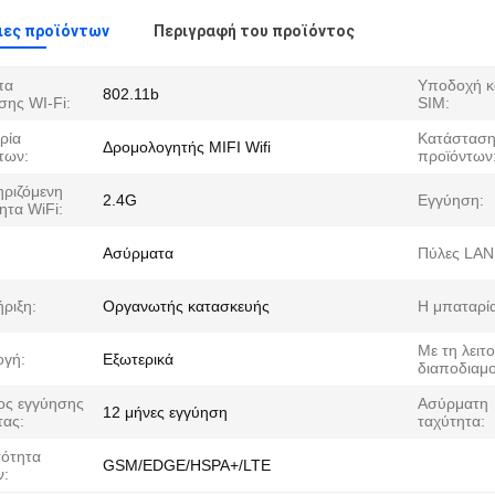
ιες προϊόντων
Περιγραφή του προϊόντος
πα
Υποδοχή κ
802.11b
σης WI-Fi:
SIM:
ρία
Κατάσταση
Δρομολογητής MIFI Wifi
των:
προϊόντων
ριζόμενη
2.4G
Εγγύηση:
ητα WiFi:
Ασύρματα
Πύλες LAN
ριξη:
Οργανωτής κατασκευής
Η μπαταρία
Με τη λειτ
γή:
Εξωτερικά
διαποδιαμ
ος εγγύησης
Ασύρματη
12 μήνες εγγύηση
τας:
ταχύτητα:
ότητα
GSM/EDGE/HSPA+/LTE
ν: