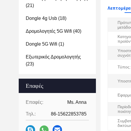
(21)
Λεπτομέρε
Dongle 4g Usb
(18)
Πρότυ
μετάδο
Δρομολογητές 5G Wifi
(40)
Κατηγο
προϊόν
Dongle 5G Wifi
(1)
Υποστη
συχνότ
Εξωτερικός Δρομολογητής
(23)
Τύπος:
Υποστή
Επαφές
Εφαρμο
Επαφές:
Ms. Anna
Περίοδ
ποιότη
Τηλ.:
86-15622853785
Συμβατ
δικτύω