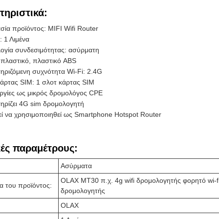
τηριστικά:
ία προϊόντος: MIFI Wifi Router
: 1 Λιμένα
λογία συνδεσιμότητας: ασύρματη
 πλαστικό, πλαστικό ABS
ηριζόμενη συχνότητα Wi-Fi: 2.4G
κάρτας SIM: 1 σλοτ κάρτας SIM
υργίες ως μικρός δρομολόγος CPE
ηρίζει 4G sim δρομολογητή
ί να χρησιμοποιηθεί ως Smartphone Hotspot Router
κές παραμέτρους:
Ασύρματα
OLAX MT30 π.χ. 4g wifi δρομολογητής φορητό wi-fi
α του προϊόντος:
δρομολογητής
OLAX