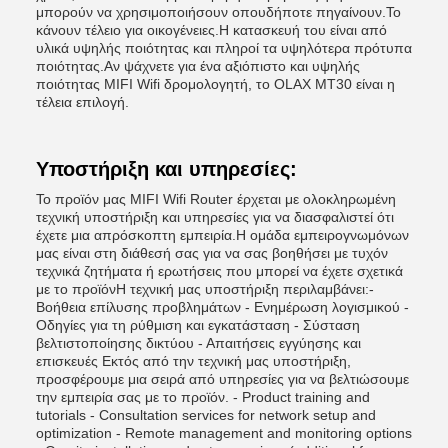
μπορούν να χρησιμοποιήσουν οπουδήποτε πηγαίνουν.Το
κάνουν τέλειο για οικογένειες.Η κατασκευή του είναι από
υλικά υψηλής ποιότητας και πληροί τα υψηλότερα πρότυπα
ποιότητας.Αν ψάχνετε για ένα αξιόπιστο και υψηλής
ποιότητας MIFI Wifi δρομολογητή, το OLAX MT30 είναι η
τέλεια επιλογή.
Υποστήριξη και υπηρεσίες:
Το προϊόν μας MIFI Wifi Router έρχεται με ολοκληρωμένη
τεχνική υποστήριξη και υπηρεσίες για να διασφαλιστεί ότι
έχετε μια απρόσκοπτη εμπειρία.Η ομάδα εμπειρογνωμόνων
μας είναι στη διάθεσή σας για να σας βοηθήσει με τυχόν
τεχνικά ζητήματα ή ερωτήσεις που μπορεί να έχετε σχετικά
με το προϊόνΗ τεχνική μας υποστήριξη περιλαμβάνει:-
Βοήθεια επίλυσης προβλημάτων - Ενημέρωση λογισμικού -
Οδηγίες για τη ρύθμιση και εγκατάσταση - Σύσταση
βελτιστοποίησης δικτύου - Απαιτήσεις εγγύησης και
επισκευές Εκτός από την τεχνική μας υποστήριξη,
προσφέρουμε μια σειρά από υπηρεσίες για να βελτιώσουμε
την εμπειρία σας με το προϊόν. - Product training and
tutorials - Consultation services for network setup and
optimization - Remote management and monitoring options