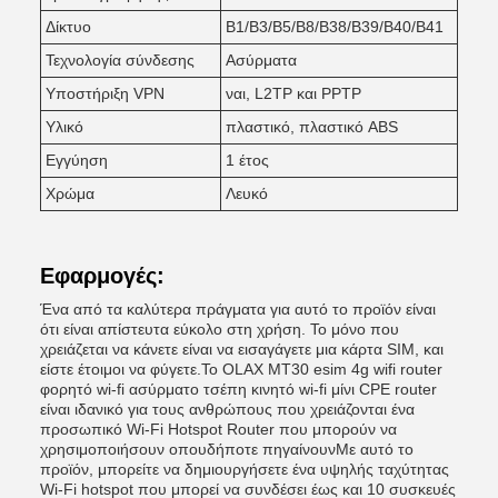
Δίκτυο
Β1/Β3/Β5/Β8/Β38/Β39/Β40/Β41
Τεχνολογία σύνδεσης
Ασύρματα
Υποστήριξη VPN
ναι, L2TP και PPTP
Υλικό
πλαστικό, πλαστικό ABS
Εγγύηση
1 έτος
Χρώμα
Λευκό
Εφαρμογές:
Ένα από τα καλύτερα πράγματα για αυτό το προϊόν είναι
ότι είναι απίστευτα εύκολο στη χρήση. Το μόνο που
χρειάζεται να κάνετε είναι να εισαγάγετε μια κάρτα SIM, και
είστε έτοιμοι να φύγετε.Το OLAX MT30 esim 4g wifi router
φορητό wi-fi ασύρματο τσέπη κινητό wi-fi μίνι CPE router
είναι ιδανικό για τους ανθρώπους που χρειάζονται ένα
προσωπικό Wi-Fi Hotspot Router που μπορούν να
χρησιμοποιήσουν οπουδήποτε πηγαίνουνΜε αυτό το
προϊόν, μπορείτε να δημιουργήσετε ένα υψηλής ταχύτητας
Wi-Fi hotspot που μπορεί να συνδέσει έως και 10 συσκευές