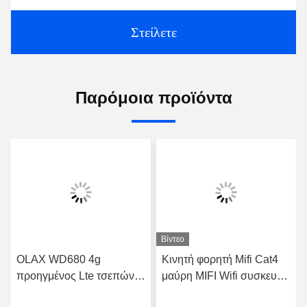
Στείλετε
Παρόμοια προϊόντα
Βίντεο
OLAX WD680 4g
Κινητή φορητή Mifi Cat4
προηγμένος Lte τσεπών
μαύρη MIFI Wifi συσκευή
cOem διαποδιαμορφωτών
δρομολογητών OLAX