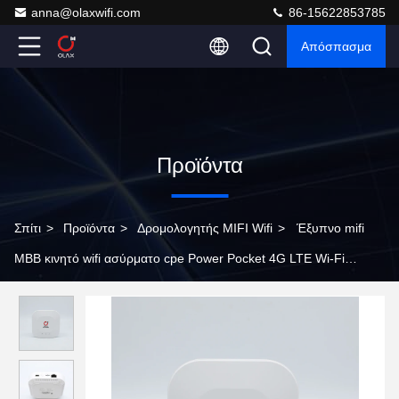
anna@olaxwifi.com
86-15622853785
Απόσπασμα
Προϊόντα
Σπίτι
>
Προϊόντα
>
Δρομολογητής MIFI Wifi
>
Έξυπνο mifi
MBB κινητό wifi ασύρματο cpe Power Pocket 4G LTE Wi-Fi
δρομολογητής με 1 υποδοχή κάρτας SIM