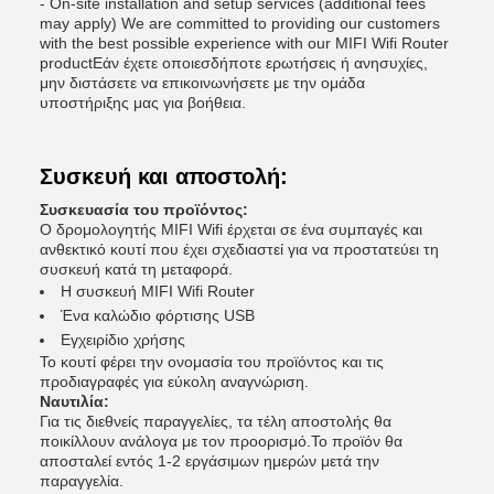
- On-site installation and setup services (additional fees
may apply) We are committed to providing our customers
with the best possible experience with our MIFI Wifi Router
productΕάν έχετε οποιεσδήποτε ερωτήσεις ή ανησυχίες,
μην διστάσετε να επικοινωνήσετε με την ομάδα
υποστήριξης μας για βοήθεια.
Συσκευή και αποστολή:
Συσκευασία του προϊόντος:
Ο δρομολογητής MIFI Wifi έρχεται σε ένα συμπαγές και
ανθεκτικό κουτί που έχει σχεδιαστεί για να προστατεύει τη
συσκευή κατά τη μεταφορά.
Η συσκευή MIFI Wifi Router
Ένα καλώδιο φόρτισης USB
Εγχειρίδιο χρήσης
Το κουτί φέρει την ονομασία του προϊόντος και τις
προδιαγραφές για εύκολη αναγνώριση.
Ναυτιλία:
Για τις διεθνείς παραγγελίες, τα τέλη αποστολής θα
ποικίλλουν ανάλογα με τον προορισμό.Το προϊόν θα
αποσταλεί εντός 1-2 εργάσιμων ημερών μετά την
παραγγελία.