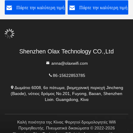
Wifi δρομολογητών
MF982
ή
Πάρτε την καλύτερη τιμή
Πάρτε την καλύτερη τιμή
φορητός κινητός
Shenzhen Olax Technology CO.,Ltd
anna@olaxwifi.com
86-15622853785
Δωμάτιο 6008, 6ο πάτωμα, βιομηχανική περιοχή Jincheng
(Baode), νότιος δρόμος No.201, Fuyong, Baoan, Shenzhen
Lixin. Guangdong, Κίνα
Καλή ποιότητα της Κίνας Φορητοί δρομολογητές Wifi
Προμηθευτής. Πνευματικά δικαιώματα © 2022-2026