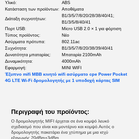
Υλικό:
ABS
Κατάσταση των προϊόντων:
Αποθέματα
Β1/3/5/7/8/20/28/38/40/41;
Διάταξη συχνοτήτων:
Β1/3/5/8/40/41
Πορτ USB:
Micro USB 2.0 × 1 για φόρτιση
Τύπος προϊόντος:
Νέο
Ασύρματα πρότυπα:
802.11ac
Συχνότητα:
B1/3/5/7/8/20/38/39/40/41
Δυνατότητα μπαταρίας:
Μπαταρία 2100mAh
Δυναμικότητα:
4000mAh
Εφαρμογή:
ΜΙΝΙ WIFI
Έξυπνο mifi MBB κινητό wifi ασύρματο cpe Power Pocket
4G LTE Wi-Fi δρομολογητής με 1 υποδοχή κάρτας SIM
Περιγραφή του προϊόντος:
Ο δρομολογητής MIFI έρχεται σε ένα κομψό λευκό
σχεδιασμό που είναι και μοντέρνο και κομψό.Αυτός ο
δρομολογητής πακετάρει ένα χτύπημα με μια ισχύ
εξαγωγής 20dBm±3dBm.