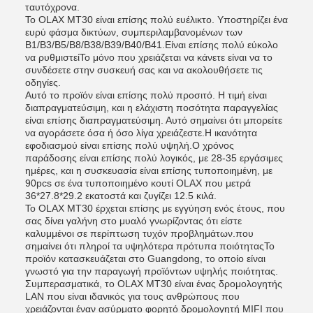
ταυτόχρονα.
Το OLAX MT30 είναι επίσης πολύ ευέλικτο. Υποστηρίζει ένα
ευρύ φάσμα δικτύων, συμπεριλαμβανομένων των
B1/B3/B5/B8/B38/B39/B40/B41.Είναι επίσης πολύ εύκολο
να ρυθμιστείΤο μόνο που χρειάζεται να κάνετε είναι να το
συνδέσετε στην συσκευή σας και να ακολουθήσετε τις
οδηγίες.
Αυτό το προϊόν είναι επίσης πολύ προσιτό. Η τιμή είναι
διαπραγματεύσιμη, και η ελάχιστη ποσότητα παραγγελίας
είναι επίσης διαπραγματεύσιμη. Αυτό σημαίνει ότι μπορείτε
να αγοράσετε όσα ή όσο λίγα χρειάζεστε.Η ικανότητα
εφοδιασμού είναι επίσης πολύ υψηλή.Ο χρόνος
παράδοσης είναι επίσης πολύ λογικός, με 28-35 εργάσιμες
ημέρες, και η συσκευασία είναι επίσης τυποποιημένη, με
90pcs σε ένα τυποποιημένο κουτί OLAX που μετρά
36*27.8*29.2 εκατοστά και ζυγίζει 12.5 κιλά.
Το OLAX MT30 έρχεται επίσης με εγγύηση ενός έτους, που
σας δίνει γαλήνη στο μυαλό γνωρίζοντας ότι είστε
καλυμμένοι σε περίπτωση τυχόν προβλημάτων.που
σημαίνει ότι πληροί τα υψηλότερα πρότυπα ποιότηταςΤο
προϊόν κατασκευάζεται στο Guangdong, το οποίο είναι
γνωστό για την παραγωγή προϊόντων υψηλής ποιότητας.
Συμπερασματικά, το OLAX MT30 είναι ένας δρομολογητής
LAN που είναι ιδανικός για τους ανθρώπους που
χρειάζονται έναν ασύρματο φορητό δρομολογητή MIFI που