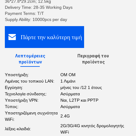
36*27.8*29.2cm; 12.5kg
Delivery Time: 28-35 Working Days
Payment Terms: T/T
Supply Ability: 10000pcs per day
Πάρτε την καλύτερη τιμή
Λεπτομέρειες
Περιγραφή του
προϊόντων
προϊόντος
Υποστήριξη:
ΟΜ ΟΜ
Λιμένας του τοπικού LAN:
1 Λιμάνι
Εγγύηση:
μήνες του /12 1 έτους
Τεχνολογία σύνδεσης:
Ασύρματα
Υποστήριξη VPN:
Ναι, L2TP και PPTP
Τύπος:
Ασύρματα
Υποστηριζόμενη συχνότητα
2.4G
WiFi:
2G/3G/4G κινητός δρομολογητής
λέξεις-κλειδιά:
WiFi