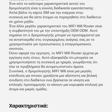
Ένα από τα καλύτερα χαρακτηριστικά αυτού του
δρομολογητή είναι η εύκολη διαδικασία εγκατάστασης.
Απλά βάλτε τη κάρτα SIM και την ενέργεια στην
συσκευή.και θα είστε έτοιμοι να περιηγηθείτε στο διαδίκτυο
σε χρόνο μηδέν.
Ένα άλλο μεγάλο χαρακτηριστικό του MIFI Wifi Router είναι
η συμβατότητά του με την υποστήριξη OEM ODM. Αυτό
σημαίνει ότι ο δρομολογητής μπορεί να προσαρμοστεί για
να ανταποκριθεί στις συγκεκριμένες ανάγκες σας,αν το
χρησιμοποιείτε για προσωπικούς ή επαγγελματικούς
σκοπούς.
Όσον αφορά την εγγύηση, το MIFI Wifi Router έρχεται με
εγγύηση ενός έτους. Αυτό εξασφαλίζει ότι μπορείτε να
χρησιμοποιήσετε τη συσκευή με ηρεμία, γνωρίζοντας ότι
όλα τα προβλήματα θα αντιμετωπιστούν άμεσα.
Συνολικά, ο δρομολογητής MIFI Wifi είναι μια μεγάλη
επένδυση για όποιον χρειάζεται μια αξιόπιστη και βολική
σύνδεση στο διαδίκτυο ενώ βρίσκεται σε κίνηση.και
επιλογές προσαρμογής το κάνουν μια κορυφαία επιλογή για
άτομα και μικρές ομάδες.
Χαρακτηριστικά: