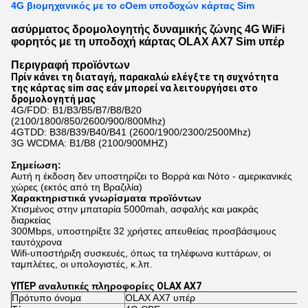
4G βιομηχανικός με το cOem υποδοχών κάρτας Sim
ασύρματος δρομολογητής δυναμικής ζώνης 4G WiFi
φορητός με τη υποδοχή κάρτας OLAX AX7 Sim υπέρ
Περιγραφή προϊόντων
Πρίν κάνει τη διαταγή, παρακαλώ ελέγξτε τη συχνότητα 
της κάρτας sim σας εάν μπορεί να λειτουργήσει στο 
δρομολογητή μας
4G/FDD: B1/B3/B5/B7/B8/B20 
(2100/1800/850/2600/900/800Mhz)
4GTDD: B38/B39/B40/B41 (2600/1900/2300/2500Mhz)
3G WCDMA: B1/B8 (2100/900MHZ)
Σημείωση:
Αυτή η έκδοση δεν υποστηρίζει το Βορρά και Νότο - αμερικανικές 
χώρες (εκτός από τη Βραζιλία)
Χαρακτηριστικά γνωρίσματα προϊόντων
Χτισμένος στην μπαταρία 5000mah, ασφαλής και μακράς 
διαρκείας
300Mbps, υποστηρίξτε 32 χρήστες απευθείας προσβάσιμους 
ταυτόχρονα
Wifi-υποστήριξη συσκευές, όπως τα τηλέφωνα κυττάρων, οι 
ταμπλέτες, οι υπολογιστές, κ.λπ.
ΥΠΈΡ
αναλυτικές πληροφορίες
OLAX AX7
Πρότυπο όνομα
OLAX AX7 υπέρ