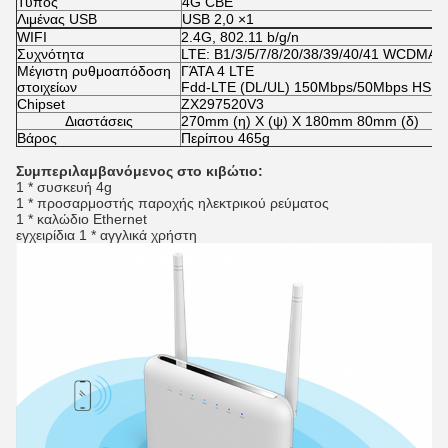
Τύπος
4G CBE
Λιμένας USB
USB 2,0 ×1
WIFI
2.4G, 802.11 b/g/n
Συχνότητα
LTE: B1/3/5/7/8/20/38/39/40/41 WCDMA: 
Μέγιστη ρυθμοαπόδοση
ΓΆΤΑ 4 LTE
στοιχείων
Fdd-LTE (DL/UL) 150Mbps/50Mbps HSPA
Chipset
ZX297520V3
Διαστάσεις
270mm (η) Χ (ψ) Χ 180mm 80mm (δ)
Βάρος
Περίπου 465g
Συμπεριλαμβανόμενος στο κιβώτιο
:
1 * συσκευή 4g
1 * προσαρμοστής παροχής ηλεκτρικού ρεύματος
1 * καλώδιο Ethernet
εγχειρίδια 1 * αγγλικά χρήστη