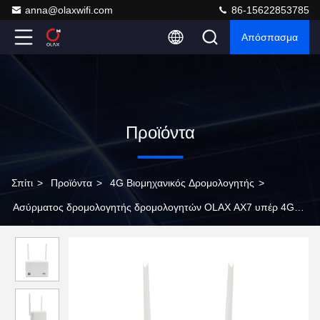
anna@olaxwifi.com
86-15622853785
Απόσπασμα
Προϊόντα
Σπίτι
>
Προϊόντα
>
4G Βιομηχανικός Δρομολογητής
>
Ασύρματος δρομολογητής δρομολογητών OLAX AX7 υπέρ 4G
βιομηχανικός με το cOem υποδοχών κάρτας Sim