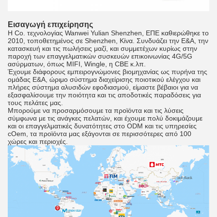
Εισαγωγή επιχείρησης
Η Co. τεχνολογίας Wanwei Yulian Shenzhen, ΕΠΕ καθιερώθηκε το
2010, τοποθετημένος σε Shenzhen, Κίνα. Συνδυάζει την Ε&Α, την
κατασκευή και τις πωλήσεις μαζί, και συμμετέχων κυρίως στην
παροχή των επαγγελματικών συσκευών επικοινωνίας 4G/5G
ασύρματων, όπως MIFI, Wingle, η CBE κ.λπ.
Έχουμε διάφορους εμπειρογνώμονες βιομηχανίας ως πυρήνα της
ομάδας Ε&Α, ώριμο σύστημα διαχείρισης ποιοτικού ελέγχου και
πλήρες σύστημα αλυσιδών εφοδιασμού, είμαστε βέβαιοι για να
εξασφαλίσουμε την ποιότητα και τις αποδοτικές παραδόσεις για
τους πελάτες μας.
Μπορούμε να προσαρμόσουμε τα προϊόντα και τις λύσεις
σύμφωνα με τις ανάγκες πελατών, και έχουμε πολύ δοκιμάζουμε
και οι επαγγελματικές δυνατότητες στο ODM και τις υπηρεσίες
cOem, τα προϊόντα μας εξάγονται σε περισσότερες από 100
χώρες και περιοχές.