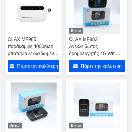
Βίντεο
OLAX MF985
OLAX MF982
παράκαμψη 4000mah
Ανεκλείδωτος
μπαταρία ξεκλειδωμένο
δρομολογητής 4G Wifi
φορητό hotspot esim
δρομολογητής ασύρματος
Πάρτε την καλύτερη
Πάρτε την καλύτερη
SIM κάρτα ασύρματη
Cat4 4G μόντεμ με κάρτα
τσέπη wifi6 4g lte
SIM και μπαταρία
τιμή
τιμή
φορητό wifi 4g
3000mAh
Βίντεο
Βίντεο