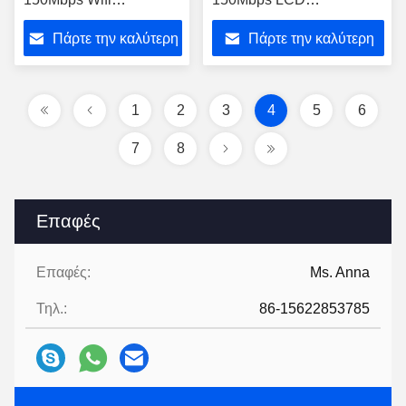
δρομολογητών μίνι
δρομολογητών Wifi
Πάρτε την καλύτερη
Πάρτε την καλύτερη
κινητοί με την κάρτα Sim
τσεπών OLAX MF980L για
την Ασία
τιμή
τιμή
1
2
3
4
5
6
7
8
Επαφές
Επαφές:
Ms. Anna
Τηλ.:
86-15622853785