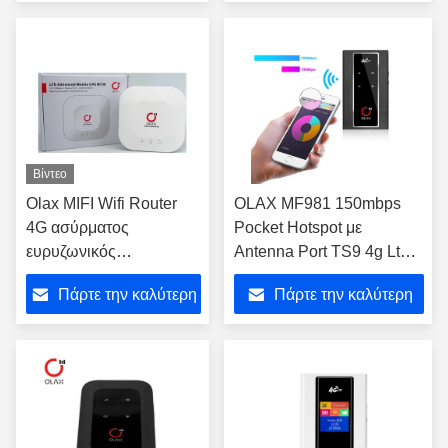
Ανατολής Ιράκ Αμερική
τιμή
τιμή
Εκουαδόρ
Βίντεο
Olax MIFI Wifi Router
OLAX MF981 150mbps
4G ασύρματος
Pocket Hotspot με
ευρυζωνικός
Antenna Port TS9 4g Lte
μετατροπέας δεδομένων
Wifi Router Μίνι Wifi
Πάρτε την καλύτερη
Πάρτε την καλύτερη
με ολοκληρωμένες
Mobile
δυνατότητες
τιμή
τιμή
δρομολόγησης για
πρόσβαση LAN MT30
CPE