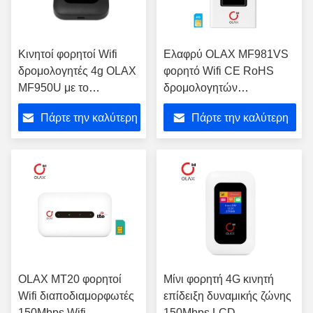
Κινητοί φορητοί Wifi
Ελαφρύ OLAX MF981VS
δρομολογητές 4g OLAX
φορητό Wifi CE RoHS
MF950U με το
δρομολογητών
διαποδιαμορφωτή
ξεκλειδωμένο 4G
Πάρτε την καλύτερη
Πάρτε την καλύτερη
B2/4/7/12/13/B28
αυλακώσεων Sim
τιμή
τιμή
OLAX MT20 φορητοί
Μίνι φορητή 4G κινητή
Wifi διαποδιαμορφωτές
επίδειξη δυναμικής ζώνης
150Mbps Wifi
150Mbps LCD