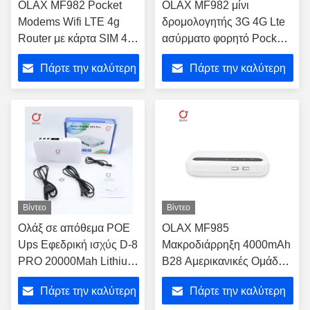
OLAX MF982 Pocket
OLAX MF982 μίνι
Modems Wifi LTE 4g
δρομολογητής 3G 4G Lte
Router με κάρτα SIM 4g
ασύρματο φορητό Pocket
Wifi Router
wi-fi Mobile Hotspot Car
Πάρτε την καλύτερη
Πάρτε την καλύτερη
WiFi δρομολογητής με slot
κάρτας SIM
τιμή
τιμή
Βίντεο
Βίντεο
Ολάξ σε απόθεμα POE
OLAX MF985
Ups Εφεδρική ισχύς D-8
Μακροδιάρρηξη 4000mAh
PRO 20000Mah Lithium
B28 Αμερικανικές Ομάδες
μπαταρία για την
Hotspot Mobile Wifi6 Esim
Πάρτε την καλύτερη
Πάρτε την καλύτερη
περιοχή της Μέσης
κάρτα Vsim