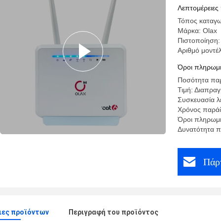
δρομολογ
Λεπτομέρειες
Τόπος καταγω
Μάρκα: Olax
Πιστοποίηση:
Αριθμό μοντέ
Όροι πληρωμή
Ποσότητα παρ
Τιμή: Διαπρα
Συσκευασία λ
Χρόνος παράδ
Όροι πληρωμή
Δυνατότητα π
Πάρτ
ιες προϊόντων
Περιγραφή του προϊόντος