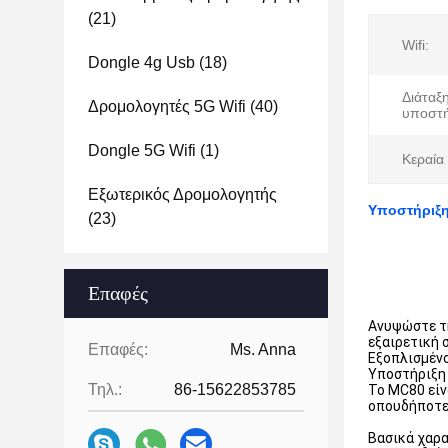
(21)
Wifi:
Dongle 4g Usb
(18)
Διάταξ
Δρομολογητές 5G Wifi
(40)
υποστή
Dongle 5G Wifi
(1)
Κεραία
Εξωτερικός Δρομολογητής
Υποστήριξη
(23)
Επαφές
Ανυψώστε τη
εξαιρετική 
Επαφές:
Ms. Anna
Εξοπλισμένο
Υποστήριξη 
Τηλ.:
86-15622853785
Το MC80 είν
οπουδήποτε 
Βασικά χαρα