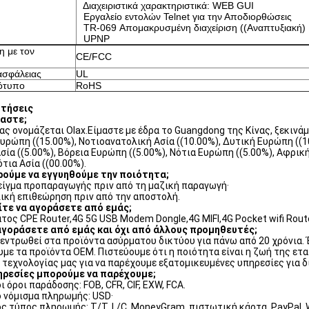
Διαχειριστικά χαρακτηριστικά: WEB GUI
Εργαλείο εντολών Telnet για την Αποδιορθώσεις
TR-069 Απομακρυσμένη διαχείριση ((Αναπτυξιακή)
UPNP
 με τον
CE/FCC
ασφάλειας
UL
ότυπο
RoHS
ωτήσεις
μαστε;
μας ονομάζεται Olax.Είμαστε με έδρα το Guangdong της Κίνας, ξεκινάμ
υρώπη ((15.00%), Νοτιοανατολική Ασία ((10.00%), Δυτική Ευρώπη ((10.
σία ((5.00%), Βόρεια Ευρώπη ((5.00%), Νότια Ευρώπη ((5.00%), Αφρική
ότια Ασία ((00.00%).
ρούμε να εγγυηθούμε την ποιότητα;
είγμα προπαραγωγής πριν από τη μαζική παραγωγή·
ική επιθεώρηση πριν από την αποστολή.
είτε να αγοράσετε από εμάς;
τος CPE Router,4G 5G USB Modem Dongle,4G MIFI,4G Pocket wifi Rout
α αγοράσετε από εμάς και όχι από άλλους προμηθευτές;
εντρωθεί στα προϊόντα ασύρματου δικτύου για πάνω από 20 χρόνια.
με τα προϊόντα OEM. Πιστεύουμε ότι η ποιότητα είναι η ζωή της ε
 τεχνολογίας μας για να παρέχουμε εξατομικευμένες υπηρεσίες για 
πηρεσίες μπορούμε να παρέχουμε;
 όροι παράδοσης: FOB, CFR, CIF, EXW, FCA.
 νόμισμα πληρωμής: USD·
ς τύπος πληρωμής: T/T, L/C, MoneyGram, πιστωτική κάρτα, PayPal, W