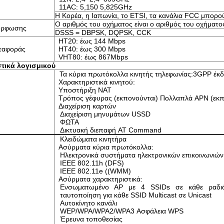
11AC: 5,150 5,825GHz
Η Κορέα, η Ιαπωνία, το ETSI, τα κανάλια FCC μπορο
Ο αριθμός του οχήματος είναι ο αριθμός του οχήματο
μόρφωσης
DSSS = DBPSK, DQPSK, CCK
HT20: έως 144 Mbps
ταφοράς
HT40: έως 300 Mbps
VHT80: έως 867Mbps
τικά λογισμικού
Τα κύρια πρωτόκολλα κινητής τηλεφωνίας:3GPP έκ
Χαρακτηριστικά κινητού:
Υποστήριξη NAT
Τρόπος γέφυρας (εκπονούνται) Πολλαπλά APN (εκπ
Διαχείριση καρτών
Διαχείριση μηνυμάτων USSD
ΦΩΤΑ
Δικτυακή διεπαφή AT Command
Κλειδώματα κινητήρα
Ασύρματα κύρια πρωτόκολλα:
Ηλεκτρονικά συστήματα ηλεκτρονικών επικοινωνιών
IEEE 802.11h (DFS)
IEEE 802.11e ((WMM)
Ασύρματα χαρακτηριστικά:
Ενσωματωμένο AP με 4 SSIDs σε κάθε ραδιό
ταυτοποίηση για κάθε SSID Multicast σε Unicast
Αυτοκίνητο κανάλι
WEP/WPA/WPA2/WPA3 Ασφάλεια WPS
Έρευνα τοποθεσίας