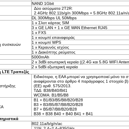
NAND 1Gbit
Δύο ασύρματα 2T2R:
2.4GHz 802.11b/g/n 300Mbps + 5.8GHz 802.11a/n
DL 300Mbps UL 50Mbps
1 x Σλοτ κάρτας SIM
3 x GE LAN + 1 x GE WAN Ethernet RJ45
1 x FXS
1 x κουμπί επαναφοράς
1 x κουμπί WPS
η συσκευών
1 x Κεραυνός ισχύος
1 x Διακόπτης ρεύματος
5000mAh
2 x 3dBi εσωτερική κεραία ((2.4G και 5.8G WIFI Ant
2 x 5dBi εξωτερική κεραία
η LTE
Τραπεζές
Ειδικότερα, η ΕΑΑ μπορεί να χρησιμοποιεί μόνο τα σ
αναφέρονται στο άρθρο 4 παράγραφος 1 στοιχείο β)
στήριξης
(ΕΕ) αριθ. 575/2013.
ΤΔΔ: Β38/Β40/Β41
WCDMA: Β1/Β5/Β8
Β1 + Β1/Β3/Β5/Β8/Β20/Β28
Β3 + Β3/Β5/Β7/Β8/Β20/Β28
CA
Β7 + Β5/Β7/Β8/Β20/Β28
Β38 + Β38 Β40 + Β40 Β41 + Β41
τηριστικά
802.11a/b/g/n/ac
11N: 2,4~2,4~835GHz