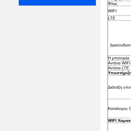
Φλας
WIFI
LTE
Διασύνδεσ
Η μπαταρία
Αντένα WIFI
Αντένα LTE
Υποστήριξ
Διάταξη υπο
Κατάλογος 
WIFI
Χαρακ