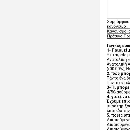
Συμμόρφωση
κανονισμό
Κανονισμοί 
Πράσινο Πρ
Γενικές ερ
1- Ποιοι εί
Η εταιρεία 
Ανατολική Ε
Ανατολική Α
((00.00%), Ν
2. πώς μπο
Πάντα ένα δ
Πάντοτε τελ
3- Τι μπορ
4/5G ασύρμα
4. γιατί ν
Έχουμε επικ
υποστηρίξου
επίπεδο της
5. ποιες υ
Δικαιούμενοι
Δικαιούμενο
Δικαιούμενο