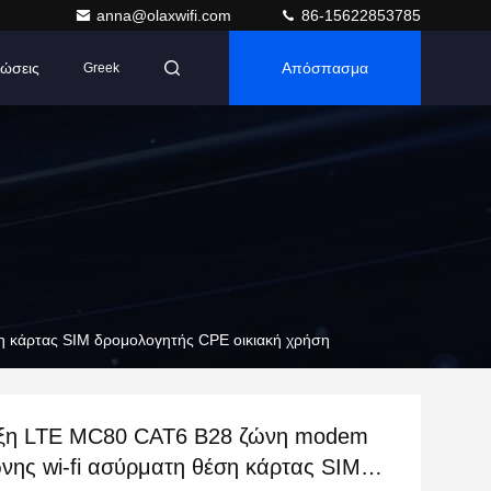
anna@olaxwifi.com
86-15622853785
ώσεις
Απόσπασμα
Greek
 κάρτας SIM δρομολογητής CPE οικιακή χρήση
ξη LTE MC80 CAT6 B28 ζώνη modem
νης wi-fi ασύρματη θέση κάρτας SIM