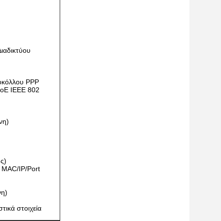
ιαδικτύου
οκόλλου PPP
PoE IEEE 802
νη)
ς)
 MAC/IP/Port
η)
τικά στοιχεία