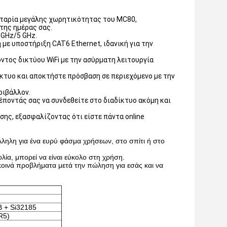
αταρία μεγάλης χωρητικότητας του MC80,
 της ημέρας σας.
 GHz/5 GHz.
με υποστήριξη CAT6 Ethernet, ιδανική για την
οντος δικτύου WiFi με την ασύρματη λειτουργία
ίκτυο και αποκτήστε πρόσβαση σε περιεχόμενο με την
ριβάλλον.
ρέποντάς σας να συνδεθείτε στο διαδίκτυο ακόμη και
σης, εξασφαλίζοντας ότι είστε πάντα online
λληλη για ένα ευρύ φάσμα χρήσεων, στο σπίτι ή στο
ολία, μπορεί να είναι εύκολο στη χρήση.
 κοινά προβλήματα μετά την πώληση για εσάς και να
 + Si32185
R5)