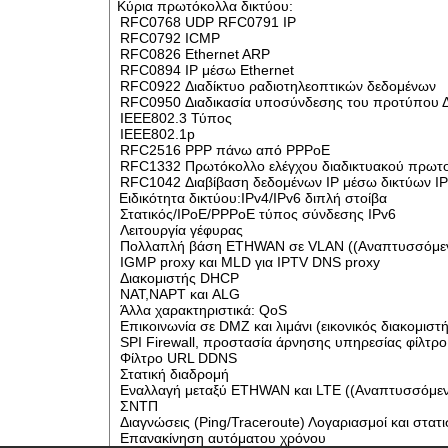
Κύρια πρωτόκολλα δικτύου:
RFC0768 UDP RFC0791 IP
RFC0792 ICMP
RFC0826 Ethernet ARP
RFC0894 IP μέσω Ethernet
RFC0922 Διαδίκτυο ραδιοτηλεοπτικών δεδομένων
RFC0950 Διαδικασία υποσύνδεσης του προτύπου Δ
IEEE802.3 Τύπος
IEEE802.1p
RFC2516 PPP πάνω από PPPoE
RFC1332 Πρωτόκολλο ελέγχου διαδικτυακού πρωτ
RFC1042 Διαβίβαση δεδομένων IP μέσω δικτύων I
Ειδικότητα δικτύου:IPv4/IPv6 διπλή στοίβα
Στατικός/IPoE/PPPoE τύπος σύνδεσης IPv6
Λειτουργία γέφυρας
Πολλαπλή βάση ETHWAN σε VLAN ((Αναπτυσσόμε
IGMP proxy και MLD για IPTV DNS proxy
Διακομιστής DHCP
NAT,NAPT και ALG
Άλλα χαρακτηριστικά: QoS
Επικοινωνία σε DMZ και λιμάνι (εικονικός διακομιστή
SPI Firewall, προστασία άρνησης υπηρεσίας φίλτρο
Φίλτρο URL DDNS
Στατική διαδρομή
Εναλλαγή μεταξύ ETHWAN και LTE ((Αναπτυσσόμεν
ΣΝΤΠ
Διαγνώσεις (Ping/Traceroute) Λογαριασμοί και στατισ
Επανακίνηση αυτόματου χρόνου