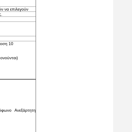
ύν να επιλεγούν
ς.
δοση 10
ονούνται)
φωνο Ανεξάρτητη