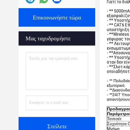
Γιατί το διά
- ** 5000mA
εξασφαλίζον
Επικοινωνήστε τώρα
- ** Υποστή
- ** CAT6 E
υποστήριξη 
- **Wireles
Μας ταχυδρομήστε
γέφυρας του
- ** Λειτου
ενσωματωμέ
- **Αποσυνα
- ** Υποστή
όταν δεν είν
- **Σλοτ κά
οποιαδήποτ
- ** Πολυδι
εξωτερικό.
- **Διασύνδε
- **24/7 Υπ
απαντήσουν 
Προδιαγρα
Παράμετροι
Τσιπσέτ
Συχνότητα 
Στείλετε
Μνήμη