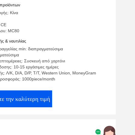
ητής CPE οικιακή χρήση
 προϊόντων
γής: Κίνα
 CE
λου: MC80
ς & ναυτιλίας
αγγελίας min: διαπραγματεύσιμα
γματεύσιμα
επτομέρειες: Συσκευή από χαρτόνι
οσης: 10-15 εργάσιμες ημέρες
ς: Λ/Κ, D/A, D/P, T/T, Western Union, MoneyGram
ροσφοράς: 1000piece/month
ε την καλύτερη τιμή