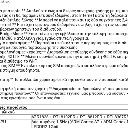
λεξες;
h μπαταρία:** Απολαύστε έως και 8 ώρες συνεχούς χρήσης με τη μπ
τας ότι θα παραμείνετε συνδεδεμένοι στο Internet κατά τη διάρκεια
ριξη διπλής ζώνης:** Μπορεί να καλύπτει και τις δύο συχνότητες 2,4
thernet:** Επιτύχετε μεταφορά δεδομένων υψηλής ταχύτητας και ροή 
βαρέων χρηστών του διαδικτύου.
s Bridge Mode:** Επεκτείνετε την εμβέλεια και την κάλυψη του υπάρχ
 MC80, κατάλληλη για μεγάλα σπίτια ή γραφεία.
ργία παράκαμψης:** Παρακάμπτε εύκολα τους περιορισμούς στο διαδ
νη λειτουργία παράκαμψης της συσκευής.
ρμολογήσιμες κεραίες:** Διασφάλιση σταθερής σύνδεσης σε κάθε πε
ριξη 4G LTE:** Μείνετε συνδεδεμένοι με την υποστήριξη 4G LTE, επιτ
αι διαθέσιμο το Wi-Fi.
ρτας SIM:** Ένα σλοτ κάρτας SIM παρέχει ένα επιπλέον στρώμα σύνδε
ε στιγμή οπουδήποτε.
άστατη:** Τα πολλαπλά χαρακτηριστικά της καθιστούν την συσκευή κατά
ση φιλική προς τον χρήστη:** Διαχειριστείτε το δρομολογητή σας με ευκ
οστήριξη πελατών:** Οι επαγγελματίες τεχνικοί μας μπορούν να λύσουν
στις ερωτήσεις σας ένα προς ένα.
φές προϊόντος
 υλικού
ΑΣR1828 + RTL8192FR + RTL8812FR + RTL8367RB
CPU
Δύο πυρήνες 1.5Hz ((ARM Cortex-A7 + ARM Cortex-
LPDDR2 1Gbit