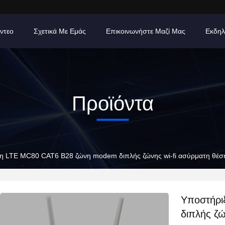
ίντεο
Σχετικά Με Εμάς
Επικοινωνήστε Μαζί Μας
Εκδηλ
Προϊόντα
η LTE MC80 CAT6 B28 ζώνη modem διπλής ζώνης wi-fi ασύρματη θέση
Υποστήρι
διπλής ζώ