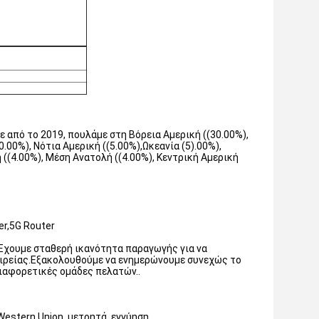
ε από το 2019, πουλάμε στη Βόρεια Αμερική ((30.00%),
00%), Νότια Αμερική ((5.00%),Ωκεανία (5).00%),
 ((4.00%), Μέση Ανατολή ((4.00%), Κεντρική Αμερική
er,5G Router
 Έχουμε σταθερή ικανότητα παραγωγής για να
ταιρείας.Εξακολουθούμε να ενημερώνουμε συνεχώς το
διαφορετικές ομάδες πελατών..
estern Union, μετρητά, εγγύηση.