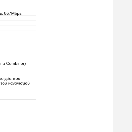
/ac 867Mbps
enna Combiner)
τοιχεία που
 του κανονισμού