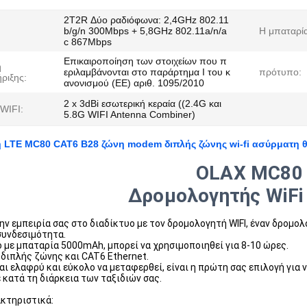
2T2R Δύο ραδιόφωνα: 2,4GHz 802.11
b/g/n 300Mbps + 5,8GHz 802.11a/n/a
Η μπαταρία
c 867Mbps
Επικαιροποίηση των στοιχείων που π
η
εριλαμβάνονται στο παράρτημα I του κ
πρότυπο:
ριξης:
ανονισμού (ΕΕ) αριθ. 1095/2010
2 x 3dBi εσωτερική κεραία ((2.4G και
 WIFI:
5.8G WIFI Antenna Combiner)
 LTE MC80 CAT6 B28 ζώνη modem διπλής ζώνης wi-fi ασύρματη 
OLAX MC80
Δρομολογητής WiFi
ν εμπειρία σας στο διαδίκτυο με τον δρομολογητή WIFI, έναν δρομολο
συνδεσιμότητα.
 με μπαταρία 5000mAh, μπορεί να χρησιμοποιηθεί για 8-10 ώρες.
διπλής ζώνης και CAT6 Ethernet.
αι ελαφρύ και εύκολο να μεταφερθεί, είναι η πρώτη σας επιλογή για
κατά τη διάρκεια των ταξιδιών σας.
κτηριστικά: