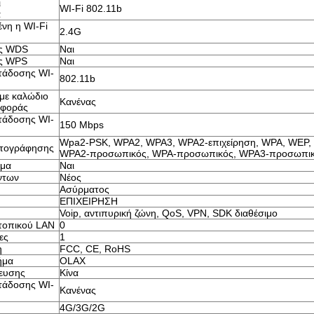
ι
WI-Fi 802.11b
α
νη η WI-Fi
2.4G
ις WDS
Ναι
ις WPS
Ναι
τάδοσης WI-
802.11b
με καλώδιο
Κανένας
αφοράς
τάδοσης WI-
150 Mbps
Wpa2-PSK, WPA2, WPA3, WPA2-επιχείρηση, WPA, WEP, 
τογράφησης
WPA2-προσωπικός, WPA-προσωπικός, WPA3-προσωπι
ρμα
Ναι
ντων
Νέος
Ασύρματος
ΕΠΙΧΕΙΡΗΣΗ
Voip, αντιπυρική ζώνη, QoS, VPN, SDK διαθέσιμο
 τοπικού LAN
0
ες
1
η
FCC, CE, RoHS
ήμα
OLAX
ευσης
Κίνα
τάδοσης WI-
Κανένας
4G/3G/2G