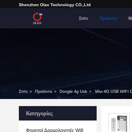
Shenzhen Olax Technology CO.,Ltd
Σπίτι
Προϊόντα
Β
Σπίτι
>
Προϊόντα
>
Dongle 4g Usb
>
Μίνι 4G USB WIFI D
Κατηγορίες
Φορητοί Δρομολογητές Wifi