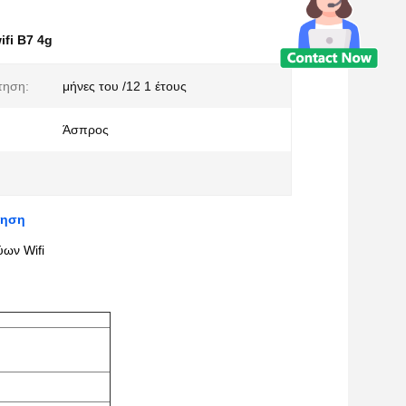
ifi B7 4g
τηση:
μήνες του /12 1 έτους
Άσπρος
ρηση
ύων Wifi