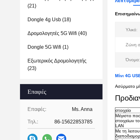
Λεπτομέρε
(21)
Επισημαίν
Dongle 4g Usb
(18)
Υλικό:
Δρομολογητές 5G Wifi
(40)
Ζώνη σ
Dongle 5G Wifi
(1)
Όνομα:
Εξωτερικός Δρομολογητής
(23)
Μίνι 4G US
Ασύρματο μί
Επαφές
Προδια
Επαφές:
Ms. Anna
στοιχείο
Μέγιστο πο
στοιχείων τ
Τηλ.:
86-15622853785
LAN
Με τη λειτου
διαποδιαμο