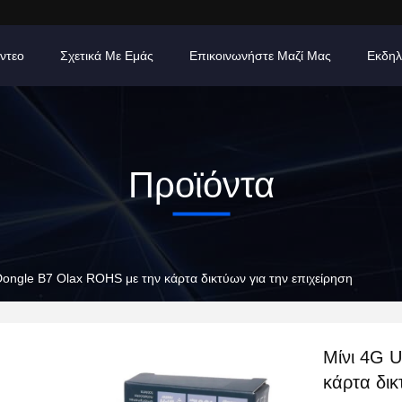
ίντεο
Σχετικά Με Εμάς
Επικοινωνήστε Μαζί Μας
Εκδηλ
Προϊόντα
ongle B7 Olax ROHS με την κάρτα δικτύων για την επιχείρηση
Μίνι 4G 
κάρτα δικ