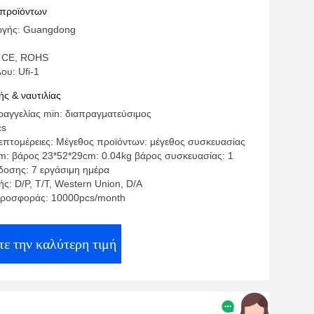
 προϊόντων
ωγής: Guangdong
: CE, ROHS
ου: Ufi-1
ς & ναυτιλίας
αγγελίας min: διαπραγματεύσιμος
cs
επτομέρειες: Μέγεθος προϊόντων: μέγεθος συσκευασίας
cm: βάρος 23*52*29cm: 0.04kg βάρος συσκευασίας: 1
οσης: 7 εργάσιμη ημέρα
: D/P, T/T, Western Union, D/A
προσφοράς: 10000pcs/month
ε την καλύτερη τιμή