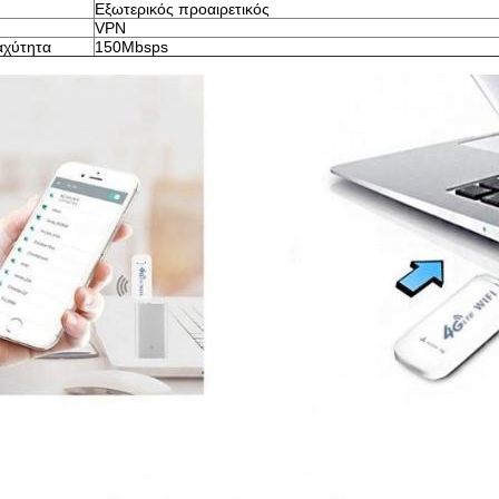
Εξωτερικός προαιρετικός
VPN
αχύτητα
150Mbsps