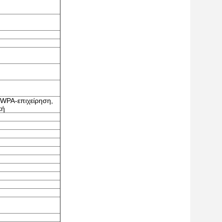
WPA-επιχείρηση,
κή