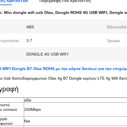
ιες προϊόντων
Περιγραφή του προϊόντος
ω:
Μίνι dongle wifi usb Olax
,
Dongle ROHS 4G USB WIFI
,
Dongle w
ABS
Εξουσιοδό
υχνότητας:
3.7
Χρώμα:
DONGLE 4G USB WIFI
B WIFI Dongle B7 Olax ROHS με την κάρτα δικτύων για την επιχεί
νι Usb διαποδιαμορφωτών Olax 4g B7 Dongle καρτών LTE 4g Wifi δικτ
γραφή
αξία
σοστό
ου τοπικού
150Mbps
ργία
Ναι
ρφωτών