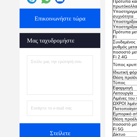
Πρότυπα κα
πρωτόκολλ
Υποστηριγμέ
συχνότητα
Επικοινωνήστε τώρα
Υποστηρίξε
Υποστηρίξε
Πρότυπα με
Fi
Μας ταχυδρομήστε
Συνδεμένος 
ρυθμός μετ
ποσοστό με
Fi 2.4G
Τύπος κρυπ
Ιδιωτική φό
Θέση προϊό
Τύπος
Εφαρμογή
Λειτουργία
Λιμένες του
ΩΧΡΟΙ λιμέν
Πιστοποίησ
Εμπορικό σ
Θέση προέλ
ποσοστό με
Fi 5G
Στείλετε
Δίκτυο