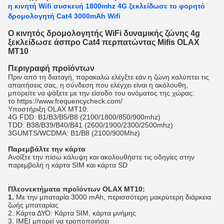
η κινητή Wifi συσκευή 1800mhz 4G ξεκλείδωσε το φορητό
δρομολογητή Cat4 3000mAh Wifi
Ο κινητός δρομολογητής WiFi δυναμικής ζώνης 4g
ξεκλείδωσε άσπρο Cat4 περπατώντας Mifis OLAX
MT10
Περιγραφή προϊόντων
Πριν από τη διαταγή, παρακαλώ ελέγξτε εάν η ζώνη καλύπτει τις
απαιτήσεις σας, η σύνδεση που ελέγχει είναι η ακόλουθη,
μπορείτε να ψάξετε με την είσοδο του ονόματος της χώρας:
το https://www.frequencycheck.com/
Υποστήριξη OLAX MT10:
4G FDD: B1/B3/B5/B8 (2100/1800/850/900mhz)
TDD: B38/B39/B40/B41 (2600/1900/2300/2500mhz)
3GUMTS/WCDMA: B1/B8 (2100/900Mhz)
Παρεμβάλτε την κάρτα
Ανοίξτε την πίσω κάλυψη και ακολουθήστε τις οδηγίες στην
παρεμβολή η κάρτα SIM και κάρτα SD
Πλεονεκτήματα προϊόντων OLAX MT10:
1.
Με την μπαταρία 3000 mAh, περισσότερη μακρύτερη διάρκεια
ζωής μπαταρίας
2. Κάρτα ΔΥΟ: Κάρτα SIM, κάρτα μνήμης
3. IMEI μπορεί να τροποποιήσει