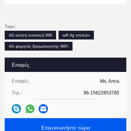
Tags:
4G κινητή συσκευή Wifi
wifi 4g τσεπών
4G φορητός δρομολογητής WiFi
Επαφές
Επαφές:
Ms. Anna
Τηλ.:
86-15622853785
Επικοινωνήστε τώρα