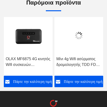
Παρόμοια προϊόντα
OLAX MF6875 4G κινητός
Μίνι 4g Wifi ασύρματος
Wifi συσκευών
δρομολογητής TDD FDD
διαποδιαμορφωτής CBE
ODM για τα lap-top και τις
τσεπών μίνι με τη
ταμπλέτες
ή
Πάρτε την καλύτερη τιμή
Πάρτε την καλύτερη τιμή
υποδοχή κάρτας Sim