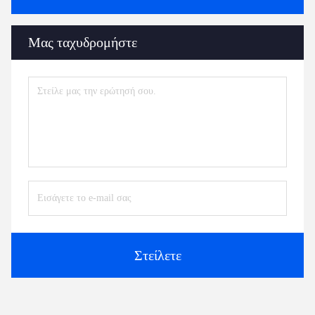
Μας ταχυδρομήστε
Στείλετε