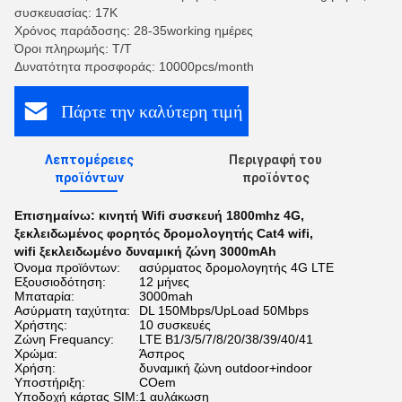
συσκευασίας: 17K
Χρόνος παράδοσης: 28-35working ημέρες
Όροι πληρωμής: T/T
Δυνατότητα προσφοράς: 10000pcs/month
Πάρτε την καλύτερη τιμή
Λεπτομέρειες
Περιγραφή του
προϊόντων
προϊόντος
Επισημαίνω:
κινητή Wifi συσκευή 1800mhz 4G
,
ξεκλειδωμένος φορητός δρομολογητής Cat4 wifi
,
wifi ξεκλειδωμένο δυναμική ζώνη 3000mAh
Όνομα προϊόντων:
ασύρματος δρομολογητής 4G LTE
Εξουσιοδότηση:
12 μήνες
Μπαταρία:
3000mah
Ασύρματη ταχύτητα:
DL 150Mbps/UpLoad 50Mbps
Χρήστης:
10 συσκευές
Ζώνη Frequancy:
LTE B1/3/5/7/8/20/38/39/40/41
Χρώμα:
Άσπρος
Χρήση:
δυναμική ζώνη outdoor+indoor
Υποστήριξη:
COem
Υποδοχή κάρτας SIM:
1 αυλάκωση