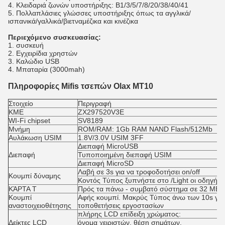
4.
Κλειδαριά ζωνών υποστήριξης: B1/3/5/7/8/20/38/40/41
5. Πολλαπλάσιες γλώσσες υποστήριξης όπως τα αγγλικά/
ισπανικά/γαλλικά/βιετναμέζικα και κινέζικα
Περιεχόμενο συσκευασίας:
1. συσκευή
2. Εγχειρίδια χρηστών
3. Καλώδιο USB
4. Μπαταρία (3000mah)
Πληροφορίες Mifis τσεπών Olax MT10
Στοιχείο
Περιγραφή
ΚΜΕ
ZX297520V3E
WI-Fi chipset
SV8189
Μνήμη
ROM/RAM: 1Gb RAM NAND Flash/512Mb
Αυλάκωση USIM
1.8V/3.0V USIM 3FF
Διεπαφή MicroUSB
Διεπαφή
Τυποποιημένη διεπαφή USIM
Διεπαφή MicroSD
Λαβή σε 3s για να τροφοδοτήσει on/off
Κουμπί δύναμης
Κοντός Τύπος ξυπνήστε στο /Light οι οδηγήσε
ΚΆΡΤΑ Τ
Πρός τα πάνω - συμβατό σύστημα σε 32 ΜΒ
Κουμπί
Αφής κουμπί. Μακρύς Τύπος άνω των 10s για 
αναστοιχειοθέτησης
τοποθετήσεις εργοστασίων
πλήρης LCD επίδειξη χρώματος:
Δείκτες LCD
όνομα χειριστών, θέση σημάτων,