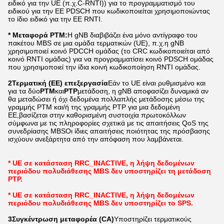
ειδικό για την UE (π.χ.C-RNTI)) για το προγραμματισμό του
ειδικού για την ΕΕ PDSCH που κωδικοποιείται χρησιμοποιώντας
το ίδιο ειδικό για την ΕΕ RNTI.
* Μεταφορά PTM:
Η gNB διαβιβάζει ένα μόνο αντίγραφο του
πακέτου MBS σε μια ομάδα τερματικών (UE), π.χ.η gNB
χρησιμοποιεί κοινό PDCCH ομάδας (το CRC κωδικοποιείται από
κοινό RNTI ομάδας) για να προγραμματίσει κοινό PDSCH ομάδας
που χρησιμοποιεί την ίδια κοινή κωδικοποίηση RNTI ομάδας.
2Τερματική (ΕΕ) επεξεργασία
Εάν το UE είναι ρυθμισμένο και
για τα δύο
PTM
και
PTP
μετάδοση, η gNB αποφασίζει δυναμικά αν
θα μεταδώσει ή όχι δεδομένα πολλαπλής μετάδοσης μέσω της
γραμμής PTM και/ή της γραμμής PTP για μια δεδομένη
ΕΕ,βασίζεται στην καθορισμένη συστοιχία πρωτοκόλλων
σύμφωνα με τις πληροφορίες σχετικά με τις απαιτήσεις QoS της
συνεδρίασης MBSΟι ίδιες απαιτήσεις ποιότητας της πρόσβασης
ισχύουν ανεξάρτητα από την απόφαση που λαμβάνεται.
* UE σε κατάσταση RRC_INACTIVE, η λήψη δεδομένων
περιόδου πολυδιάθεσης MBS δεν υποστηρίζει τη μετάδοση
PTP.
* UE σε κατάσταση RRC_INACTIVE, η λήψη δεδομένων
περιόδου πολυδιάθεσης MBS δεν υποστηρίζει το SPS.
3Συγκέντρωση μεταφορέα (CA)
Υποστηρίζει τερματικούς