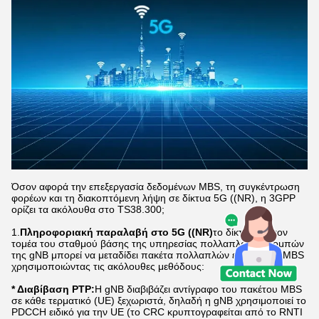
Όσον αφορά την επεξεργασία δεδομένων MBS, τη συγκέντρωση
φορέων και τη διακοπτόμενη λήψη σε δίκτυα 5G ((NR), η 3GPP
ορίζει τα ακόλουθα στο TS38.300;
1.
Πληροφοριακή παραλαβή στο 5G ((NR)
το δίκτυο για τον
τομέα του σταθμού βάσης της υπηρεσίας πολλαπλών εκπομπών
της gNB μπορεί να μεταδίδει πακέτα πολλαπλών εκπομπών MBS
χρησιμοποιώντας τις ακόλουθες μεθόδους:
* Διαβίβαση PTP:
Η gNB διαβιβάζει αντίγραφο του πακέτου MBS
σε κάθε τερματικό (UE) ξεχωριστά, δηλαδή η gNB χρησιμοποιεί το
PDCCH ειδικό για την UE (το CRC κρυπτογραφείται από το RNTI