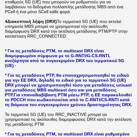
σταθμούς 5G (UE) που μπορούν να ρυθμιστούν για να
λαμβάνουν τα δεδομένα πολλαπλής μετάδοσης MBS από ένα
PCell ή ένα μόνο SCell κάθε φορά.
4Διακοπτική λήψη (DRX)
Το τερματικό 5G (UE) που εκτελεί
υπηρεσία MBS μπορεί να χρησιμοποιεί την ακόλουθη
διαμόρφωση DRX κατά την εκτέλεση μετάδοσης PTM/PTP στην
κατάσταση RRC_CONNECTED:
* Για τις μεταδόσεις PTM, το multicast DRX είναι
διαμορφωμένο σύμφωνα με το G-RNTI/G-CS-RNTI,
ανεξάρτητα από το συγκεκριμένο DRX του τερματικού 5G
(UE) ·
* Για τις μεταδόσεις PTP, θα επαναχρησιμοποιηθεί το ειδικό
για την ΕΕ DRX, δηλαδή το ειδικό για το τερματικό 5G (UE)
DRX μπορεί να χρησιμοποιηθεί τόσο για μεταδόσεις unicast
για μεταδόσεις MBS multicast όσο και για μεταδόσεις
PTP.Για επαναδιαβίβαση PTM μέσω PTP, η ΕΕ παρακολουθεί
το PDCCH που κωδικοποιείται από το C-RNTI/CS-RNTI κατά
τη διάρκεια του συγκεκριμένου χρόνου δραστηριότητας DRX.
Το τερματικό 5G (UE) του RRC_INACTIVE μπορεί να
χρησιμοποιεί τις ακόλουθες διαμορφώσεις DRX κατά την εκτέλεση
της μετάδοσης PTM:
* Για τις μεταδόσεις PTM, το multicast DRX είναι ρυθμισμένο